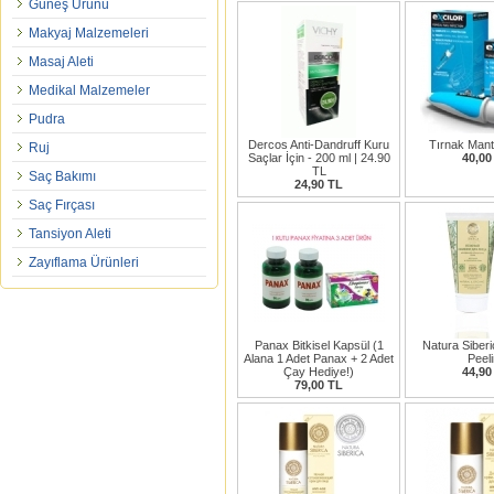
Güneş Ürünü
Makyaj Malzemeleri
Masaj Aleti
Medikal Malzemeler
Pudra
Dercos Anti-Dandruff Kuru
Tırnak Mant
Ruj
Saçlar İçin - 200 ml | 24.90
40,00
TL
Saç Bakımı
24,90 TL
Saç Fırçası
Tansiyon Aleti
Zayıflama Ürünleri
Panax Bitkisel Kapsül (1
Natura Siber
Alana 1 Adet Panax + 2 Adet
Peel
Çay Hediye!)
44,90
79,00 TL