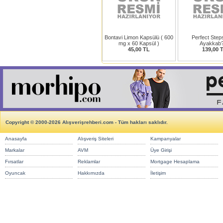
Bontavi Limon Kapsülü ( 600
Perfect Step
mg x 60 Kapsül )
Ayakkab
45,00 TL
139,00 
Copyright © 2000-2026 Alışverişrehberi.com - Tüm hakları saklıdır.
Anasayfa
Alışveriş Siteleri
Kampanyalar
Markalar
AVM
Üye Girişi
Fırsatlar
Reklamlar
Mortgage Hesaplama
Oyuncak
Hakkımızda
İletişim