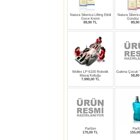
Natura Siberica Lifting Etkili
Natura Siberica 
Gece Kremi
Gündüz 
89,90 TL
89,90
Wollex LP-6100 Robotik
Galena Çocuk T
Masaj Koltuğu
58,80
7.990,00 TL
Parfüm
Parf
170,00 TL
155,0