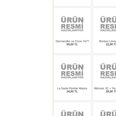
Dermarollor ve Ozon Ya??
Bontavi Limo
59,00 TL
22,90 T
La Sante Pembe Maske
Abtronic X2 + Te
34,90 TL
59,90 T