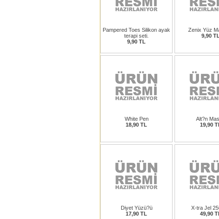
Pampered Toes Silikon ayak
Zenix Yüz M
terapi seti.
9,90 T
9,90 TL
White Pen
Alt?n Ma
18,90 TL
19,90 T
Diyet Yüzü?ü
X-tra Jel 2
17,90 TL
49,90 T