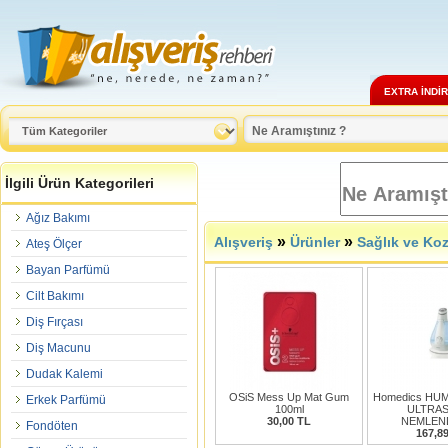
EXTRA İNDİ
İlgili Ürün Kategorileri
Ağız Bakımı
»
»
Alışveriş
Ürünler
Sağlık ve Ko
Ateş Ölçer
Bayan Parfümü
Cilt Bakımı
Diş Fırçası
Diş Macunu
Dudak Kalemi
OSiS Mess Up Mat Gum
Homedics HU
Erkek Parfümü
100ml
ULTRAS
30,00 TL
NEMLEN
Fondöten
167,8