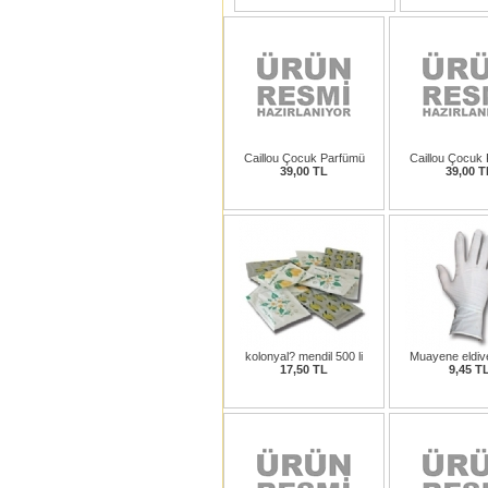
Caillou Çocuk Parfümü
Caillou Çocuk
39,00 TL
39,00 T
kolonyal? mendil 500 li
Muayene eldive
17,50 TL
9,45 T