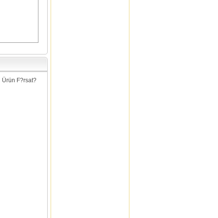
eJOYA Kalp Kolye
83,07 TL
Samsung Galaxy S4 Mini i9190
Cep Telefonu Beyaz
968,09 TL
Aşkın Göksu 13EFE12126-T
Bayan Bot
203,61 TL
ACER Aspire E1-531 B830 2 GB
500 GB 15.6" Linux
660,39 TL
 Ürün F?rsat?
Dessenti Nami Kitaplık - Muson
221,33 TL
Fakir Juliet Saç Maşası
24,90 TL
Sexy Noel Elbise - Sx094
104,90 TL