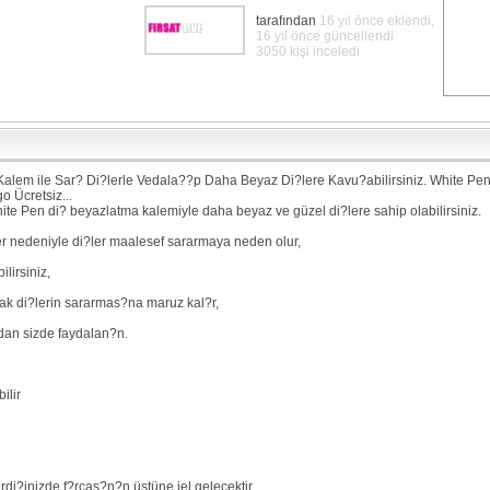
tarafından
16 yıl önce eklendi,
16 yıl önce güncellendi
3050 kişi inceledi
lem ile Sar? Di?lerle Vedala??p Daha Beyaz Di?lere Kavu?abilirsiniz. White Pen
o Ücretsiz...
 Pen di? beyazlatma kalemiyle daha beyaz ve güzel di?lere sahip olabilirsiniz.
kler nedeniyle di?ler maalesef sararmaya neden olur,
lirsiniz,
cak di?lerin sararmas?na maruz kal?r,
dan sizde faydalan?n.
ilir
di?inizde f?rças?n?n üstüne jel gelecektir.