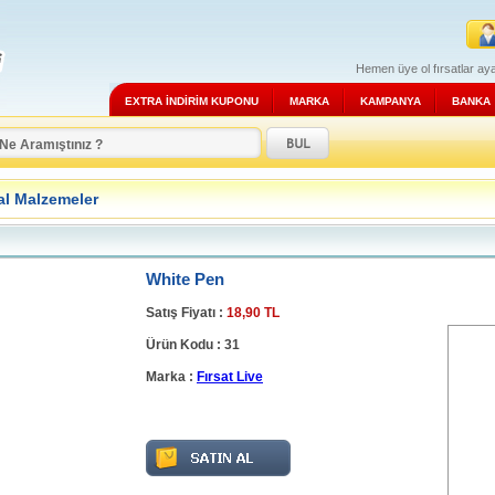
Hemen üye ol fırsatlar aya
EXTRA İNDİRİM KUPONU
MARKA
KAMPANYA
BANKA
al Malzemeler
White Pen
Satış Fiyatı :
18,90 TL
Ürün Kodu : 31
Marka :
Fırsat Live