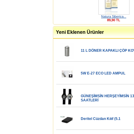
Natura Siberica...
89,90 TL
Yeni Eklenen Ürünler
11 L DÖNER KAPAKLI ÇÖP KO
5W E-27 ECO LED AMPUL
GÜNEŞİMSİN HERŞEYİMSİN 13-
SAATLERİ
Deritel Cüzdan Kılıf (5.1