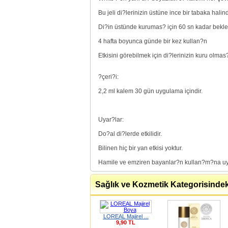
Bu jeli di?lerinizin üstüne ince bir tabaka halin
Di?in üstünde kurumas? için 60 sn kadar bekle
4 hafta boyunca günde bir kez kullan?n
Etkisini görebilmek için di?lerinizin kuru olma
?çeri?i:
2,2 ml kalem 30 gün uygulama içindir.
Uyar?lar:
Do?al di?lerde etkilidir.
Bilinen hiç bir yan etkisi yoktur.
Hamile ve emziren bayanlar?n kullan?m?na uyg
Sağlık ve Kozmetik Kategorisindek
LOREAL Majirel ...
9,90 TL