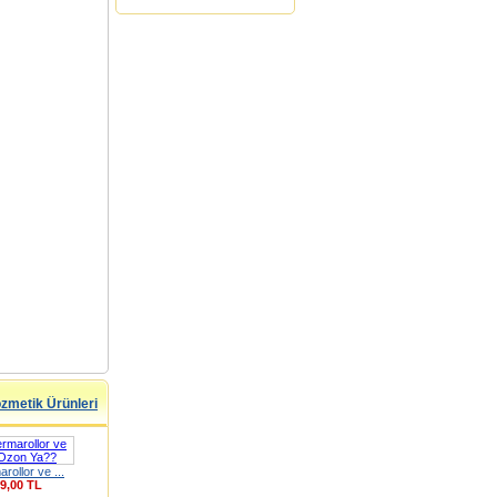
ozmetik Ürünleri
rollor ve ...
9,00 TL