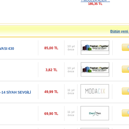
T.MUGLER ALIEN ...
185,35 TL
Bütün yeni 
10 yıl
85,00 TL
VASI 430
önce
10 yıl
3,82 TL
önce
11 yıl
49,99 TL
14 SİYAH SEVGİLİ
önce
11 yıl
69,90 TL
önce