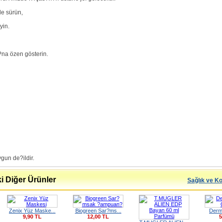
de sürün,
yin.
s?na özen gösterin.
un de?ildir.
i Diğer Ürünler
Sağlık ve K
Zenix Yüz Maske...
Biogreen Sar?ms...
Derma
9,90 TL
12,00 TL
5