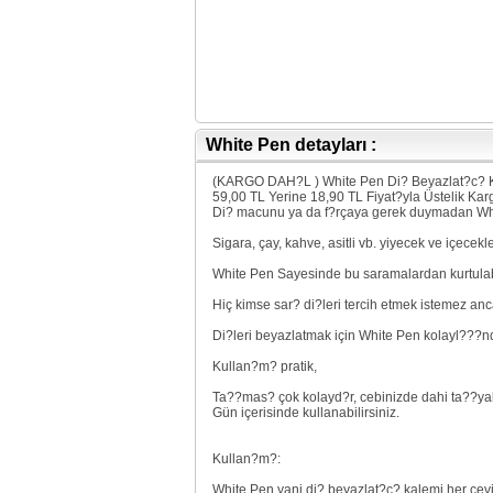
White Pen detayları :
(KARGO DAH?L ) White Pen Di? Beyazlat?c? Ka
59,00 TL Yerine 18,90 TL Fiyat?yla Üstelik Karg
Di? macunu ya da f?rçaya gerek duymadan White
Sigara, çay, kahve, asitli vb. yiyecek ve içece
White Pen Sayesinde bu saramalardan kurtulabi
Hiç kimse sar? di?leri tercih etmek istemez an
Di?leri beyazlatmak için White Pen kolayl???n
Kullan?m? pratik,
Ta??mas? çok kolayd?r, cebinizde dahi ta??yab
Gün içerisinde kullanabilirsiniz.
Kullan?m?:
White Pen yani di? beyazlat?c? kalemi her çevir