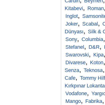
,
Cardin
Beymen
,
Kitabevi
Roman
,
Inglot
Samsonit
,
,
Joker
Scabal
C
,
Dünyası
Silk &
,
Sony
Columbia
,
,
Stefanel
D&R
,
Swarovski
Kipa
,
Divarese
Koton
,
Senza
Teknosa
,
Cafe
Tommy Hilf
Kırkpınar Lokanta
,
Vodafone
Yargıc
,
Mango
Fabrika