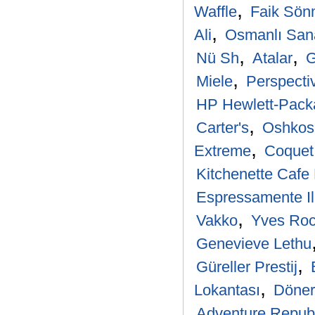
,
Waffle
Faik Sö
,
Ali
Osmanlı Sana
,
,
Nü Sh
Atalar
G
,
Miele
Perspecti
HP Hewlett-Pack
,
Carter's
Oshkos
,
Extreme
Coquet
Kitchenette Cafe
Espressamente Il
,
Vakko
Yves Roc
Genevieve Lethu
,
Güreller Prestij
,
Lokantası
Döner
Adventure Republ