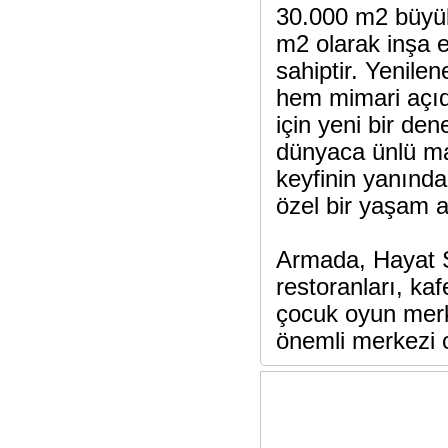
30.000 m2 büyük
m2 olarak inşa 
sahiptir. Yenilen
hem mimari açıda
için yeni bir den
dünyaca ünlü ma
keyfinin yanında 
özel bir yaşam 
Armada, Hayat S
restoranları, ka
çocuk oyun merke
önemli merkezi 