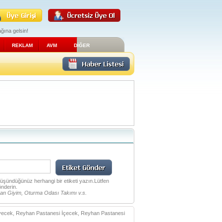
ğına gelsin!
REKLAM
AVM
DİĞER
 düşündüğünüz herhangi bir etiketi yazın.Lütfen
önderin.
an Giyim, Oturma Odası Takımı v.s.
ecek, Reyhan Pastanesi İçecek, Reyhan Pastanesi