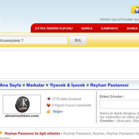
Hemen üye ol fırsatlar aya
EXTRA İNDİRİM KUPONU
MARKA
KAMPANYA
BANKA
»
»
»
Ana Sayfa
Markalar
Yiyecek & İçecek
Reyhan Pastanesi
Etiket Gönder :
2776 defa incelendi
0 Kişinin Favori Listesinde
Beğen
Marka ile ilişkili olduğunu
alisverisrehberi.com/
her seferinden bir etiket g
Örnekler :
Akaryakıt, Bay
Reyhan Pastanesi ile ilgili etiketler :
Reyhan Pastanesi, Reyhan, Reyhan Pastanesi Yiy
rünleri,