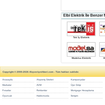
Elbi Elektrik İle Benzer
Tek İş Elektrik
Modelsa Elektrik
H
Copyright © 2000-2026 Alışverişrehberi.com - Tüm hakları saklıdır.
Anasayfa
Alışveriş Siteleri
Kampanyalar
Markalar
AVM
Üye Girişi
Fırsatlar
Reklamlar
Mortgage Hesaplama
Oyuncak
Hakkımızda
İletişim