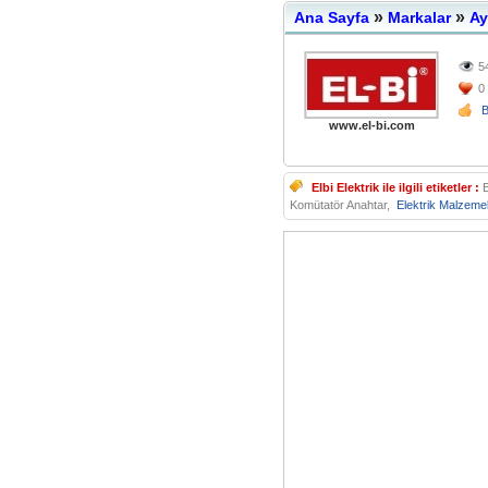
»
»
Ana Sayfa
Markalar
Ay
5
0
www.el-bi.com
Elbi Elektrik ile ilgili etiketler :
E
Komütatör Anahtar,
Elektrik Malzemel