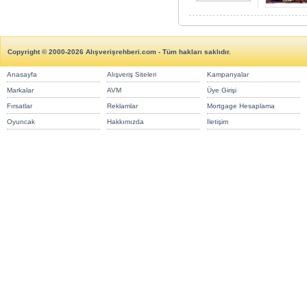
Copyright © 2000-2026 Alışverişrehberi.com - Tüm hakları saklıdır.
Anasayfa
Alışveriş Siteleri
Kampanyalar
Markalar
AVM
Üye Girişi
Fırsatlar
Reklamlar
Mortgage Hesaplama
Oyuncak
Hakkımızda
İletişim