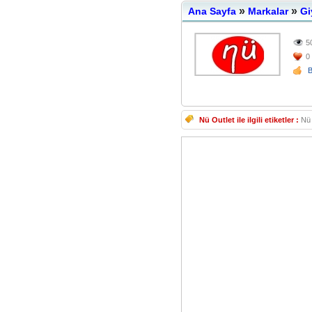
»
»
Ana Sayfa
Markalar
Gi
5
0
Nü Outlet ile ilgili etiketler :
Nü 