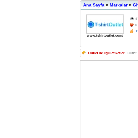
»
»
Ana Sayfa
Markalar
Gi
4
0
www.tshirtoutlet.com/
Outlet ile ilgili etiketler :
Outlet, 