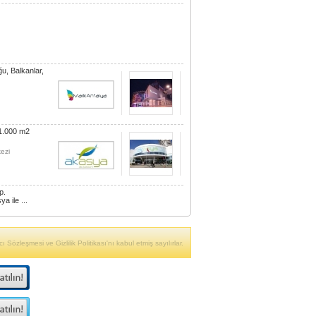
u, Balkanlar,
51.000 m2
ezi
p.
a ile ...
ı Sözleşmesi ve Gizlilik Politikası'nı kabul etmiş sayılırlar.