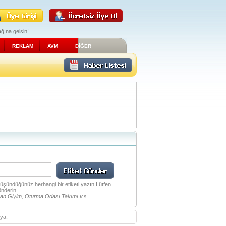
ğına gelsin!
REKLAM
AVM
DİĞER
 düşündüğünüz herhangi bir etiketi yazın.Lütfen
önderin.
an Giyim, Oturma Odası Takımı v.s.
şya,