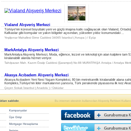
Vialand Alışveriş Merkezi
Türkiye'nin küresel boyuttaki yeni ve güçlü imajına katkı sağlayacak olan Vialand, Ortadoğ
Kafkaslar gibi komşular ve yakın bölgeler açısından, yükselen yıldız konumundaki ...
Yeşilpınar Mahallesi Girne Caddesi 34065 İstanbul ( Avrupa ) / Eyüp
MarkAntalya Alışveriş Merkezi
MarkAntalya Alışveriş Merkezi, Moda, eğlence, lezzet ve teknoloji için atan kalplere tam 
kiralanabilir alanda hizmet veriyor.
Tahılpazarı Mah. Kazım Özalp Caddesi (Şarampol) No:88 MURATPAŞA Antalya / Antalya Merk
Akasya Acıbadem Alışveriş Merkezi
Akasya Acıbadem Yeni Nesi Yaşam Kompleksi, 80 bin metrekarelik kiralanabilir alana sahi
Kompleks,Türkiye’nin lider markalarının yanısıra, Türk perakende piyasasına ilk kez Akasy
Çeçen Sokak İstanbul ( Anadolu ) / Üsküdar
ları saklıdır.
Bu internet sitesinin kullanıcıları Alışveriş Rehberi Kullanıc
Kampanyalar
Üye Girişi
Mortgage Hesaplama
İletişim