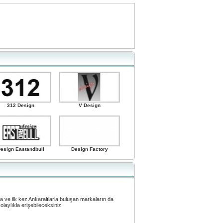
312 Design
V Design
esign Eastandbull
Design Factory
ve ilk kez Ankaralılarla buluşan markaların da
laylıkla erişebileceksiniz.