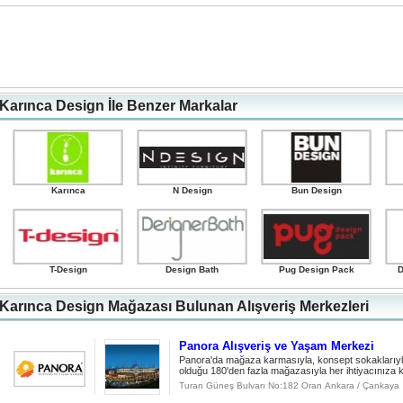
Karınca Design İle Benzer Markalar
Karınca
N Design
Bun Design
T-Design
Design Bath
Pug Design Pack
D
Karınca Design Mağazası Bulunan Alışveriş Merkezleri
Panora Alışveriş ve Yaşam Merkezi
Panora'da mağaza karmasıyla, konsept sokaklarıyla 
olduğu 180'den fazla mağazasıyla her ihtiyacınıza ko
Turan Güneş Bulvarı No:182 Oran Ankara / Çankaya