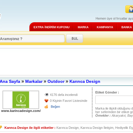
Hemen üye ol fırsatlar aya
EXTRA İNDİRİM KUPONU
MARKA
KAMPANYA
BANKA
»
»
»
Ana Sayfa
Markalar
Outdoor
Karınca Design
Etiket Gönder :
4176 defa incelendi
0 Kişinin Favori Listesinde
Beğen
Marka ile ilişkili olduğunu
www.karincadesign.com/
her seferinden bir etiket g
Örnekler :
Akaryakıt, Bay
Karınca Design ile ilgili etiketler :
Karınca Design, Karınca Design İletişim, Hediyelik E