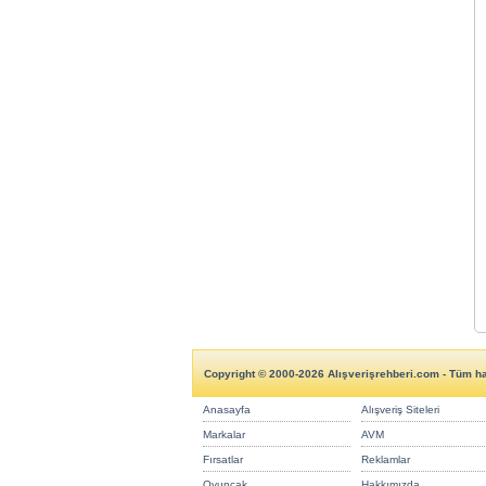
Copyright © 2000-2026 Alışverişrehberi.com - Tüm hak
Anasayfa
Alışveriş Siteleri
Markalar
AVM
Fırsatlar
Reklamlar
Oyuncak
Hakkımızda