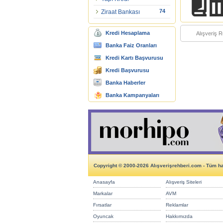
74
Ziraat Bankası
Kredi Hesaplama
Alışveriş R
Banka Faiz Oranları
Kredi Kartı Başvurusu
Kredi Başvurusu
Banka Haberler
Banka Kampanyaları
Copyright © 2000-2026 Alışverişrehberi.com - Tüm hak
Anasayfa
Alışveriş Siteleri
Markalar
AVM
Fırsatlar
Reklamlar
Oyuncak
Hakkımızda