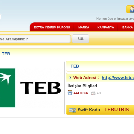
Hemen üye ol fırsatlar aya
EXTRA İNDİRİM KUPONU
MARKA
KAMPANYA
BANKA
»
TEB
TEB
Web Adresi :
http://www.teb.
İletişim Bilgileri
444 0 666
+9
TEBUTRIS
Swift Kodu