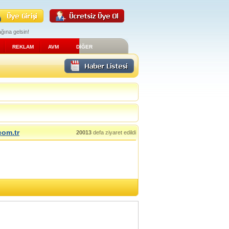
ğına gelsin!
REKLAM
AVM
DİĞER
com.tr
20013
defa ziyaret edildi