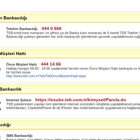
n Bankacılığı
444 0 666
Telefon Bankacılığı
TEB kredi kartı numarası ve şifresi ya da Banka kartı numarası ile 6 haneli TEB Telefon Ş
Bankacılığı şubeye gitmeden her türlü bankacılık işlemlerinin güvenle yapılabilmesini sağl
üşteri Hattı
444 14 66
Önce Müşteri Hattı
Haftaiçi hergün 09:00 - 18:00 saatlerinde hizmet veren Önce Müşteri Hattı bankayla ve hizmet
bir hizmet sunar.
http://www.teb.com.tr/Teb/TebOnceMusteriHatti.aspx
Bankacılık
https://esube.teb.com.tr/bireysel/Parola.do
İnternet Şubesi
TEB şubelerinden yapılan tüm işlemlerin internet üzerinden rahatlıkla yapılabilmesini ama
telefonlardan, CeptetebiPhone ile de iPhone' dan mobil bankacılık uygulamasına bağlanılab
ılığı
SMS Bankacılığı
Bakiye bilgisi, kart bilgisi, bonus bilgisi sorgulama, hızlı işlem ile para transferi, kredi