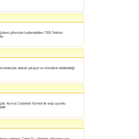
ubesi şifresiyle kullanılabilen TEB Telefon
ar.
leriyle alakalı şikayet ve önerilerin iletilebildiği
çlar. Ayrıca Cepteteb hizmeti ile wap uyumlu
ilir.
 kartı borcu ödeme, Cebe TL yükleme, bilyoner.com