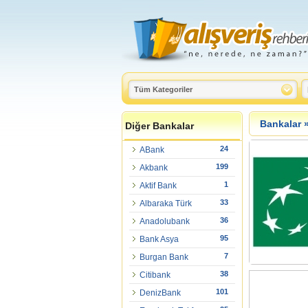
Bankalar
Diğer Bankalar
24
ABank
199
Akbank
1
Aktif Bank
33
Albaraka Türk
36
Anadolubank
95
Bank Asya
7
Burgan Bank
38
Citibank
101
DenizBank