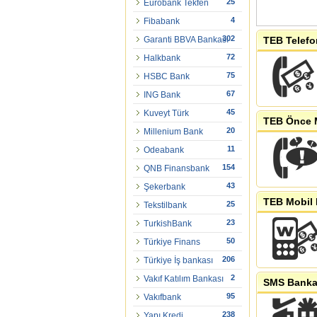
25
Eurobank Tekfen
4
Fibabank
302
Garanti BBVA Bankası
TEB Telefo
72
Halkbank
75
HSBC Bank
67
ING Bank
45
Kuveyt Türk
TEB Önce M
20
Millenium Bank
11
Odeabank
154
QNB Finansbank
43
Şekerbank
TEB Mobil 
25
Tekstilbank
23
TurkishBank
50
Türkiye Finans
206
Türkiye İş bankası
2
Vakıf Katılım Bankası
SMS Bankac
95
Vakıfbank
238
Yapı Kredi