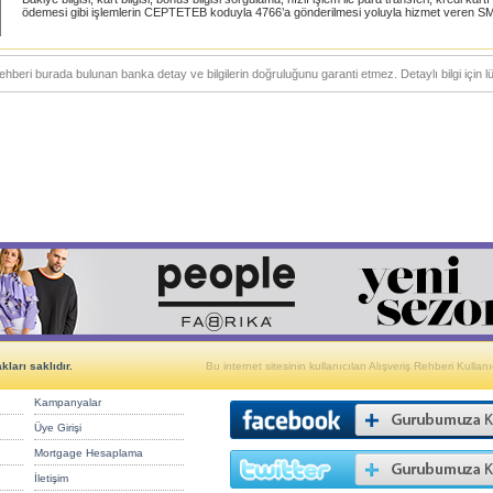
ödemesi gibi işlemlerin CEPTETEB koduyla 4766’a gönderilmesi yoluyla hizmet veren SMS
ehberi burada bulunan banka detay ve bilgilerin doğruluğunu garanti etmez. Detaylı bilgi için l
ları saklıdır.
Bu internet sitesinin kullanıcıları Alışveriş Rehberi Kullanıc
Kampanyalar
Üye Girişi
Mortgage Hesaplama
İletişim