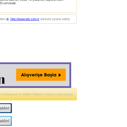
 servisidir.
ütfen
http://www.teb.com.tr
adresini ziyaret ediniz.
ı Sözleşmesi ve Gizlilik Politikası'nı kabul etmiş sayılırlar.