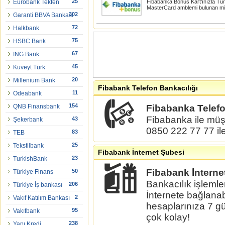
25
Eurobank Tekfen
Fibabanka Bonus Kart'ınızla Tür
MasterCard amblemi bulunan mil
302
Garanti BBVA Bankası
72
Halkbank
75
HSBC Bank
67
ING Bank
45
Kuveyt Türk
20
Millenium Bank
Fibabank Telefon Bankacılığı
11
Odeabank
154
QNB Finansbank
Fibabanka Telefo
Fibabanka ile müşt
43
Şekerbank
0850 222 77 77 il
83
TEB
25
Tekstilbank
Fibabank İnternet Şubesi
23
TurkishBank
Fibabank İnterne
50
Türkiye Finans
Bankacılık işlemle
206
Türkiye İş bankası
İnternete bağlanab
2
Vakıf Katılım Bankası
hesaplarınıza 7 gü
95
Vakıfbank
çok kolay!
238
Yapı Kredi