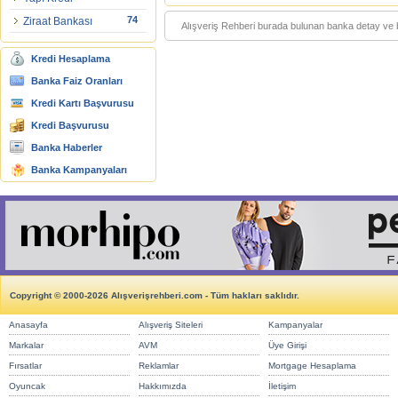
74
Ziraat Bankası
Alışveriş Rehberi burada bulunan banka detay ve bil
Kredi Hesaplama
Banka Faiz Oranları
Kredi Kartı Başvurusu
Kredi Başvurusu
Banka Haberler
Banka Kampanyaları
Copyright © 2000-2026 Alışverişrehberi.com - Tüm hakları saklıdır.
Anasayfa
Alışveriş Siteleri
Kampanyalar
Markalar
AVM
Üye Girişi
Fırsatlar
Reklamlar
Mortgage Hesaplama
Oyuncak
Hakkımızda
İletişim