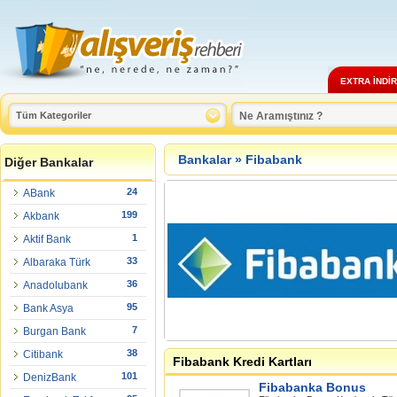
EXTRA İNDİ
Bankalar
»
Fibabank
Diğer Bankalar
24
ABank
199
Akbank
1
Aktif Bank
33
Albaraka Türk
36
Anadolubank
95
Bank Asya
7
Burgan Bank
38
Citibank
Fibabank Kredi Kartları
101
DenizBank
Fibabanka Bonus