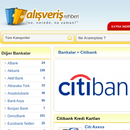
EXTRA İNDİ
Bankalar
»
Citibank
Diğer Bankalar
24
ABank
199
Akbank
1
Aktif Bank
33
Albaraka Türk
36
Anadolubank
95
Bank Asya
7
Burgan Bank
101
DenizBank
Citibank Kredi Kartları
25
Eurobank Tekfen
Citi Axess