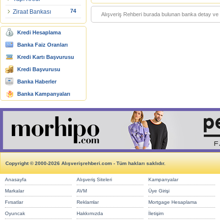
74
Ziraat Bankası
Alışveriş Rehberi burada bulunan banka detay ve bil
Kredi Hesaplama
Banka Faiz Oranları
Kredi Kartı Başvurusu
Kredi Başvurusu
Banka Haberler
Banka Kampanyaları
Copyright © 2000-2026 Alışverişrehberi.com - Tüm hakları saklıdır.
Anasayfa
Alışveriş Siteleri
Kampanyalar
Markalar
AVM
Üye Girişi
Fırsatlar
Reklamlar
Mortgage Hesaplama
Oyuncak
Hakkımızda
İletişim