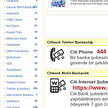
4
Fibabank
Farklı ihtiyaçları karşılamak üze
Kredi Kartı ile hem Citi Bank müş
302
Garanti BBVA Bankası
72
Halkbank
75
HSBC Bank
67
ING Bank
45
Kuveyt Türk
20
Millenium Bank
Citibank Telefon Bankacılığı
11
Odeabank
444 
154
QNB Finansbank
Citi Phone
Bir banka şubesin
43
Şekerbank
güvenilir bir şeki
83
TEB
25
Tekstilbank
Citibank Mobil Bankacılık
23
TurkishBank
Citi İnternet Şube
50
Türkiye Finans
https://www
206
Türkiye İş bankası
Citi Bank şubeleri
2
Vakıf Katılım Bankası
yapılabilmesini am
95
Vakıfbank
ödeyerek 7 gün 24 
238
Yapı Kredi