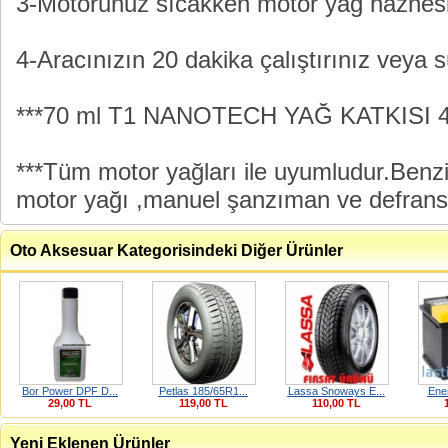
3-Motorunuz sıcakken motor yağ haznesi
4-Aracınızın 20 dakika çalıştırınız veya 
***70 ml T1 NANOTECH YAĞ KATKISI 4-10 
***Tüm motor yağları ile uyumludur.Benzi
motor yağı ,manuel şanzıman ve defransiy
Oto Aksesuar Kategorisindeki Diğer Ürünler
Bor Power DPF D...
Petlas 185/65R1...
Lassa Snoways E...
Ener
29,00 TL
119,00 TL
110,00 TL
Yeni Eklenen Ürünler