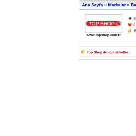
»
»
Ana Sayfa
Markalar
Ba
8
0
www.topshop.com.tr
Top Shop ile ilgili etiketler :