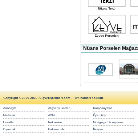
Nüans Terzi
Zeyve Porselen
Nüans Porselen Mağazas
Copyright © 2000-2026 Alışverişrehberi.com - Tüm hakları saklıdır.
Anasayfa
Alışveriş Siteleri
Kampanyalar
Markalar
AVM
Üye Girişi
Fırsatlar
Reklamlar
Mortgage Hesaplama
Oyuncak
Hakkımızda
İletişim