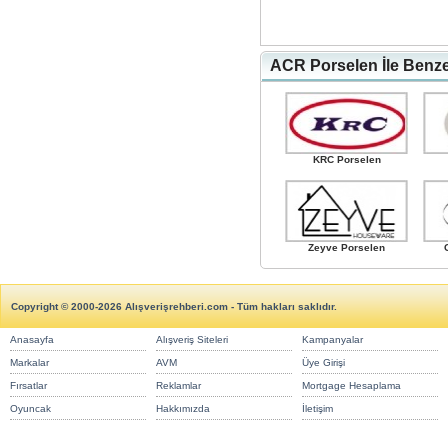
ACR Porselen İle Benze
KRC Porselen
Zeyve Porselen
Copyright © 2000-2026 Alışverişrehberi.com - Tüm hakları saklıdır.
Anasayfa
Alışveriş Siteleri
Kampanyalar
Markalar
AVM
Üye Girişi
Fırsatlar
Reklamlar
Mortgage Hesaplama
Oyuncak
Hakkımızda
İletişim