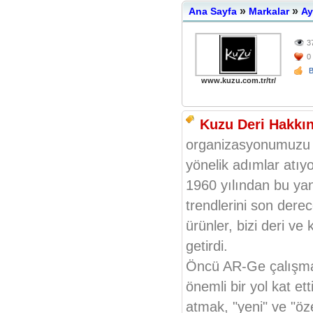
»
»
Ana Sayfa
Markalar
Ay
3
0
www.kuzu.com.tr/tr/
Kuzu Deri Hakkın
organizasyonumuzu ye
yönelik adımlar atıy
1960 yılından bu ya
trendlerini son dere
ürünler, bizi deri ve 
getirdi.
Öncü AR-Ge çalışmala
önemli bir yol kat et
atmak, "yeni" ve "öz