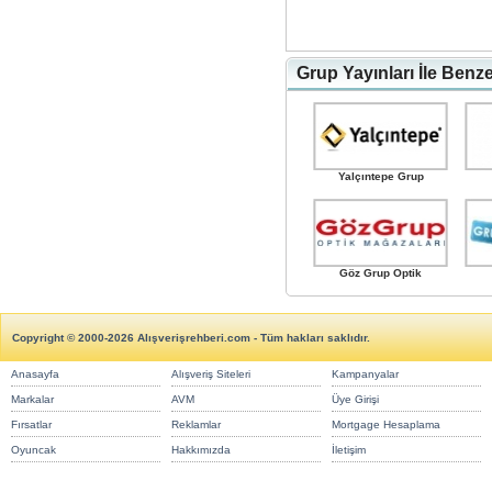
Grup Yayınları İle Benz
Yalçıntepe Grup
Göz Grup Optik
Copyright © 2000-2026 Alışverişrehberi.com - Tüm hakları saklıdır.
Anasayfa
Alışveriş Siteleri
Kampanyalar
Markalar
AVM
Üye Girişi
Fırsatlar
Reklamlar
Mortgage Hesaplama
Oyuncak
Hakkımızda
İletişim