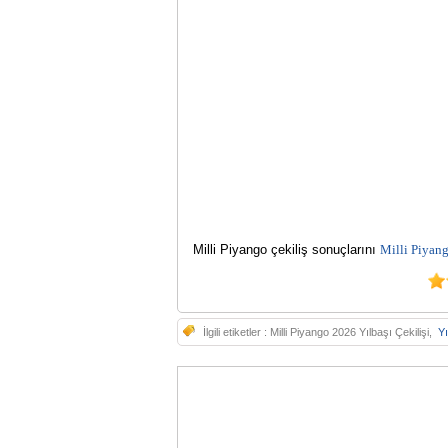
Milli Piyango çekiliş sonuçlarını
Milli Piyang
İlgili etiketler :
Milli Piyango 2026 Yılbaşı Çekilişi,
Yı