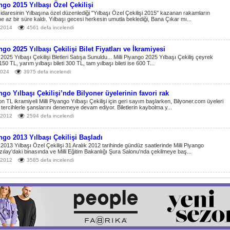
ngo 2015 Yılbaşı Özel Çekilişi
o idaresinin Yılbaşına özel düzenlediği "Yılbaşı Özel Çekilişi 2015" kazanan rakamların
ne az bir süre kaldı. Yılbaşı gecesi herkesin umutla beklediği, Bana Çıkar mı...
k 2014
4561 defa incelendi
ngo 2025 Yılbaşı Çekilişi Bilet Fiyatları ve İkramiyesi
 2025 Yılbaşı Çekilişi Bletleri Satışa Sunuldu... Milli Piyango 2025 Yılbaşı Çekiliş çeyrek
i 150 TL, yarım yılbaşı bileti 300 TL, tam yılbaşı bileti ise 600 T...
2024
3975 defa incelendi
ngo Yılbaşı Çekilişi’nde Bilyoner üyelerinin favori rak
 TL ikramiyeli Milli Piyango Yılbaşı Çekilişi için geri sayım başlarken, Bilyoner.com üyeleri
ı tercihlerle şanslarını denemeye devam ediyor. Biletlerin kaybolma y...
k 2012
2594 defa incelendi
ngo 2013 Yılbaşı Çekilişi Başladı
 2013 Yılbaşı Özel Çekilişi 31 Aralık 2012 tarihinde gündüz saatlerinde Milli Piyango
ızılay'daki binasında ve Milli Eğitim Bakanlığı Şura Salonu'nda çekilmeye baş...
k 2012
3585 defa incelendi