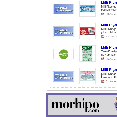
Milli Piya
Milli Piyang
belirlenmesi
30 Aralı
Milli Piya
Milli Piyango
yılbaşı bilet
1 Aralık 
Milli Piya
Tam 45 milyon
de yaptıklar
25 Aralı
Milli Piya
Milli Piyango
İdaresinin K
31 Aralı