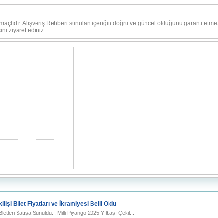
amaçlıdır. Alışveriş Rehberi sunulan içeriğin doğru ve güncel olduğunu garanti etme
nı ziyaret ediniz.
ilişi Bilet Fiyatları ve İkramiyesi Belli Oldu
Bletleri Satışa Sunuldu... Milli Piyango 2025 Yılbaşı Çekil...