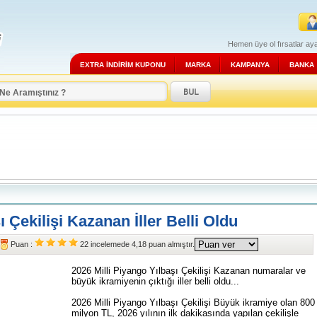
Hemen üye ol fırsatlar aya
EXTRA İNDİRİM KUPONU
MARKA
KAMPANYA
BANKA
ı Çekilişi Kazanan İller Belli Oldu
Puan :
22
incelemede
4,18
puan almıştır.
2026 Milli Piyango Yılbaşı Çekilişi Kazanan numaralar ve
büyük ikramiyenin çıktığı iller belli oldu...
2026 Milli Piyango Yılbaşı Çekilişi Büyük ikramiye olan 800
milyon TL, 2026 yılının ilk dakikasında yapılan çekilişle