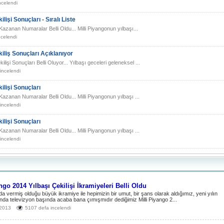
ncelendi
lişi Sonuçları - Sıralı Liste
 Kazanan Numaralar Belli Oldu... Milli Piyangonun yılbaşı...
ncelendi
kiliş Sonuçları Açıklanıyor
lişi Sonuçları Belli Oluyor... Yılbaşı geceleri geleneksel ...
incelendi
ilişi Sonuçları
 Kazanan Numaralar Belli Oldu... Milli Piyangonun yılbaşı ...
incelendi
ilişi Sonuçları
 Kazanan Numaralar Belli Oldu... Milli Piyangonun yılbaşı ...
incelendi
ngo 2014 Yılbaşı Çekilişi İkramiyeleri Belli Oldu
da vermiş olduğu büyük ikramiye ile hepimizin bir umut, bir şans olarak aldığımız, yeni yılın
rında televizyon başında acaba bana çımışmıdır dediğimiz Milli Piyango 2...
 2013
5107 defa incelendi