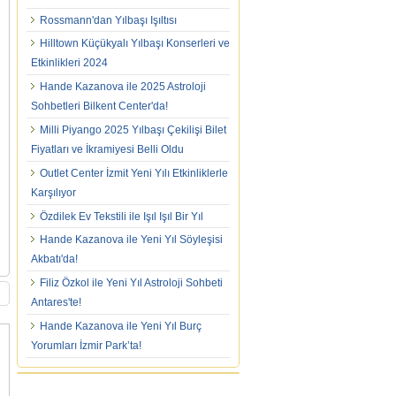
Rossmann'dan Yılbaşı Işıltısı
Hilltown Küçükyalı Yılbaşı Konserleri ve
Etkinlikleri 2024
Hande Kazanova ile 2025 Astroloji
Sohbetleri Bilkent Center'da!
Milli Piyango 2025 Yılbaşı Çekilişi Bilet
Fiyatları ve İkramiyesi Belli Oldu
Outlet Center İzmit Yeni Yılı Etkinliklerle
Karşılıyor
Özdilek Ev Tekstili ile Işıl Işıl Bir Yıl
Hande Kazanova ile Yeni Yıl Söyleşisi
Akbatı'da!
Filiz Özkol ile Yeni Yıl Astroloji Sohbeti
Antares'te!
Hande Kazanova ile Yeni Yıl Burç
Yorumları İzmir Park’ta!