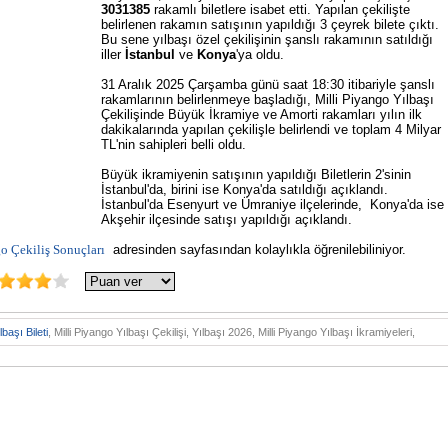
3031385
rakamlı biletlere isabet etti. Yapılan çekilişte
belirlenen rakamın satışının yapıldığı 3 çeyrek bilete çıktı.
Bu sene yılbaşı özel çekilişinin şanslı rakamının satıldığı
iller
İstanbul
ve
Konya
'ya oldu.
31 Aralık 2025 Çarşamba günü saat 18:30 itibariyle şanslı
rakamlarının belirlenmeye başladığı, Milli Piyango Yılbaşı
Çekilişinde Büyük İkramiye ve Amorti rakamları yılın ilk
dakikalarında yapılan çekilişle belirlendi ve toplam 4 Milyar
TL'nin sahipleri belli oldu.
Büyük ikramiyenin satışının yapıldığı Biletlerin 2'sinin
İstanbul'da, birini ise Konya'da satıldığı açıklandı.
İstanbul'da Esenyurt ve Ümraniye ilçelerinde, Konya'da ise
Akşehir ilçesinde satışı yapıldığı açıklandı.
o Çekiliş Sonuçları
adresinden sayfasından kolaylıkla öğrenilebiliniyor.
lbaşı Bileti
, Milli Piyango Yılbaşı Çekilişi, Yılbaşı 2026, Milli Piyango Yılbaşı İkramiyeleri,