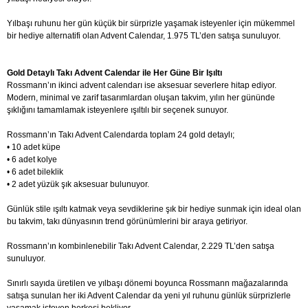
Yılbaşı ruhunu her gün küçük bir sürprizle yaşamak isteyenler için mükemmel
bir hediye alternatifi olan Advent Calendar, 1.975 TL’den satışa sunuluyor.
Gold Detaylı Takı Advent Calendar ile Her Güne Bir Işıltı
Rossmann’ın ikinci advent calendarı ise aksesuar severlere hitap ediyor.
Modern, minimal ve zarif tasarımlardan oluşan takvim, yılın her gününde
şıklığını tamamlamak isteyenlere ışıltılı bir seçenek sunuyor.
Rossmann’ın Takı Advent Calendarda toplam 24 gold detaylı;
• 10 adet küpe
• 6 adet kolye
• 6 adet bileklik
• 2 adet yüzük şık aksesuar bulunuyor.
Günlük stile ışıltı katmak veya sevdiklerine şık bir hediye sunmak için ideal olan
bu takvim, takı dünyasının trend görünümlerini bir araya getiriyor.
Rossmann’ın kombinlenebilir Takı Advent Calendar, 2.229 TL’den satışa
sunuluyor.
Sınırlı sayıda üretilen ve yılbaşı dönemi boyunca Rossmann mağazalarında
satışa sunulan her iki Advent Calendar da yeni yıl ruhunu günlük sürprizlerle