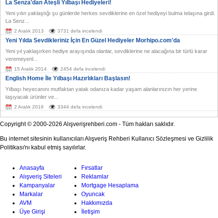
La Senza'dan Ateşli Yılbaşı Hediyeleri!
Yeni yılın yaklaştığı şu günlerde herkes sevdiklerine en özel hediyeyi bulma telaşına girdi.
La Senz...
2 Aralık 2013
3731 defa incelendi
Yeni Yılda Sevdikleriniz İçin En Güzel Hediyeler Morhipo.com'da
Yeni yıl yaklaşırken hediye arayışında olanlar, sevdiklerine ne alacağına bir türlü karar
veremeyenl...
15 Aralık 2014
2454 defa incelendi
English Home İle Yılbaşı Hazırlıkları Başlasın!
Yılbaşı heyecanını mutfaktan yatak odanıza kadar yaşam alanlarınızın her yerine
taşıyacak ürünler ve...
2 Aralık 2016
3344 defa incelendi
Copyright © 2000-2026 Alışverişrehberi.com - Tüm hakları saklıdır.
Bu internet sitesinin kullanıcıları Alışveriş Rehberi Kullanıcı Sözleşmesi ve Gizlilik
Politikası'nı kabul etmiş sayılırlar.
Anasayfa
Fırsatlar
Alışveriş Siteleri
Reklamlar
Kampanyalar
Mortgage Hesaplama
Markalar
Oyuncak
AVM
Hakkımızda
Üye Girişi
İletişim