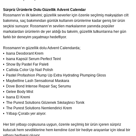
Sürpriz Ürünlerle Dolu Güzellik Advent Calendar
Rossmann’ın ilk takvimi; güzellik severler için özenle seçilmiş makyajdan cilt
bakımına, saç bakımından günlük kullanım ürünlerine kadar geniş bir ürün
seçkisi sunuyor. Rossmann’ın sevilen markalarının yanında popüler
markalardan ürünlerin de yer aldığı bu takvim, güzellik tutkunlarına her gün
farklı bir deneyim yaşatmayı hedefliyor.
Rossmann’ın güzellik dolu Advent Calendarda;
• Isana Deodorant Krem
• Isana Kapsül Serum Perfect Teint
• Show By Pastel Far Paleti
• Callista Color Up Nail Polish
• Pastel Profashion Plump Up Extra Hydrating Plumping Gloss
• Maybelline Lash Sensational Maskara
• Dove Bond Intense Repair Saç Serumu
• Gelee Body Mist
• Isana El Kremi
• The Purest Solutions Gözenek Sıkılaştırıcı Tonik
• The Purest Solutions Nemlendirici Krem
• Yılbaşı Çorabı yer alıyor.
Her biri yılbaşı coşkusuna uygun, özenle seçilmiş bir ürün içeren sürpriz
kutucuk hem sevdiklerine hem kendine özel bir hediye arayanlar için ideal bir
yılbaşı hediyesi oluyor.