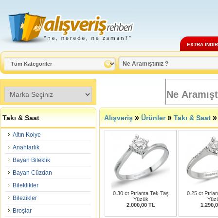
EXTRA İNDİ
»
»
Takı & Saat
Alışveriş
Ürünler
Takı & Saat
Altın Kolye
Anahtarlık
Bayan Bileklik
Bayan Cüzdan
Bileklikler
0.30 ct Pırlanta Tek Taş
0.25 ct Pırla
Bilezikler
Yüzük
Yüz
2.000,00 TL
1.290,
Broşlar