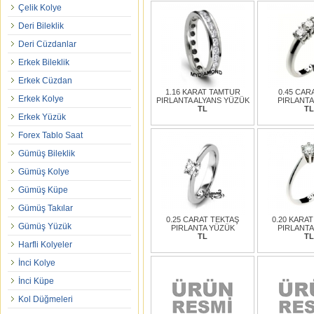
Çelik Kolye
Deri Bileklik
Deri Cüzdanlar
Erkek Bileklik
Erkek Cüzdan
1.16 KARAT TAMTUR
0.45 CAR
Erkek Kolye
PIRLANTA ALYANS YÜZÜK
PIRLANTA
TL
TL
Erkek Yüzük
Forex Tablo Saat
Gümüş Bileklik
Gümüş Kolye
Gümüş Küpe
Gümüş Takılar
0.25 CARAT TEKTAŞ
0.20 KARAT
Gümüş Yüzük
PIRLANTA YÜZÜK
PIRLANTA
TL
TL
Harfli Kolyeler
İnci Kolye
İnci Küpe
Kol Düğmeleri