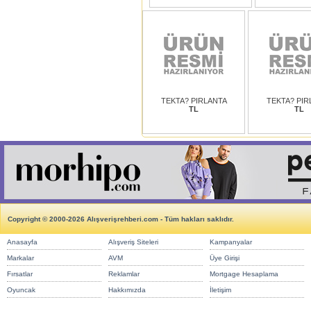
TEKTA? PIRLANTA
TEKTA? PIR
TL
TL
Copyright © 2000-2026 Alışverişrehberi.com - Tüm hakları saklıdır.
Anasayfa
Alışveriş Siteleri
Kampanyalar
Markalar
AVM
Üye Girişi
Fırsatlar
Reklamlar
Mortgage Hesaplama
Oyuncak
Hakkımızda
İletişim