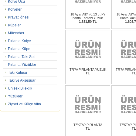
Kolye Ucu
Kolyeler
18 Ayar Alt?n 0.13 ct P?
18 Ayar Alt?n
Kravat İğnesi
rlanta Fantezi Yüzük
rlanta Yak
1.831,50 TL
1.803,
Küpeler
Mücevher
Pırlanta Kolye
Pırlanta Küpe
Pırlanta Takı Seti
Pırlanta Yüzükler
TR?A PIRLANTA YÜZÜK
TR?A PIRLA
Takı Kutusu
TL
TL
Takı ve Aksesuar
Unisex Bileklik
Yüzükler
Ziynet ve Külçe Altın
TEKTA? PIRLANTA
TEKTA? P
TL
TL