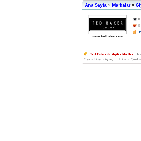
»
»
Ana Sayfa
Markalar
Gi
8
0
www.tedbaker.com
Ted Baker ile ilgili etiketler :
Ted
Giyim, Bayn Giyim, Ted Baker Çantal