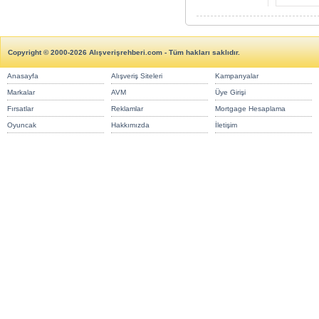
Copyright © 2000-2026 Alışverişrehberi.com - Tüm hakları saklıdır.
Anasayfa
Alışveriş Siteleri
Kampanyalar
Markalar
AVM
Üye Girişi
Fırsatlar
Reklamlar
Mortgage Hesaplama
Oyuncak
Hakkımızda
İletişim