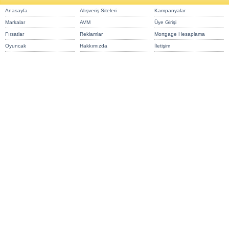
Anasayfa
Alışveriş Siteleri
Kampanyalar
Markalar
AVM
Üye Girişi
Fırsatlar
Reklamlar
Mortgage Hesaplama
Oyuncak
Hakkımızda
İletişim