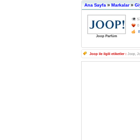
»
»
Ana Sayfa
Markalar
Gi
5
0
Joop Parfüm
Joop ile ilgili etiketler :
Joop, Jo