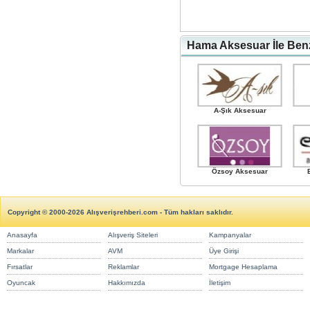
Hama Aksesuar İle Ben
A-Şık Aksesuar
Özsoy Aksesuar
Copyright © 2000-2026 Alışverişrehberi.com - Tüm hakları saklıdır.
Anasayfa
Alışveriş Siteleri
Kampanyalar
Markalar
AVM
Üye Girişi
Fırsatlar
Reklamlar
Mortgage Hesaplama
Oyuncak
Hakkımızda
İletişim