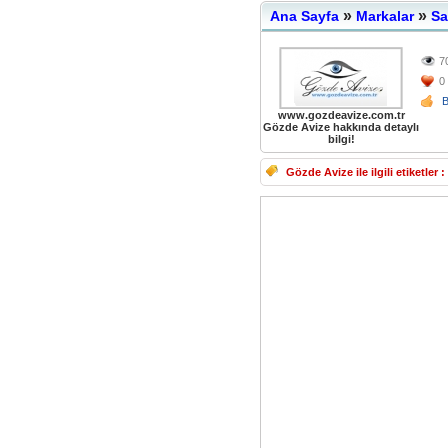
»
»
Ana Sayfa
Markalar
Sa
7
0
www.gozdeavize.com.tr
Gözde Avize hakkında detaylı
bilgi!
Gözde Avize ile ilgili etiketler :