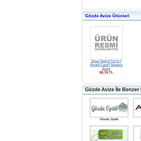
Gözde Avize Ürünleri
Elma Tekli K?rm?z?
Renkli Caml? Modern
Avize
85,76 TL
Gözde Avize İle Benzer
Gözde Optik