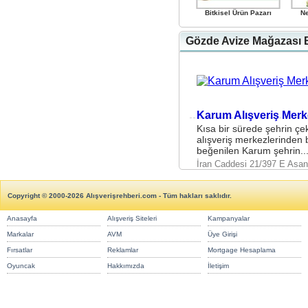
Bitkisel Ürün Pazarı
N
Gözde Avize Mağazası B
Karum Alışveriş Merk
Kısa bir sürede şehrin çe
alışveriş merkezlerinden bi
beğenilen Karum şehrin..
İran Caddesi 21/397 E Asa
Copyright © 2000-2026 Alışverişrehberi.com - Tüm hakları saklıdır.
Anasayfa
Alışveriş Siteleri
Kampanyalar
Markalar
AVM
Üye Girişi
Fırsatlar
Reklamlar
Mortgage Hesaplama
Oyuncak
Hakkımızda
İletişim