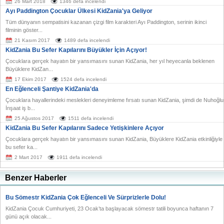
26 Mart 2018
1346 defa incelendi
Ayı Paddington Çocuklar Ülkesi KidZania'ya Geliyor
Tüm dünyanın sempatisini kazanan çizgi film karakteri Ayı Paddington, serinin ikinci
filminin göster...
21 Kasım 2017
1489 defa incelendi
KidZania Bu Sefer Kapılarını Büyükler İçin Açıyor!
Çocuklara gerçek hayatın bir yansımasını sunan KidZania, her yıl heyecanla beklenen
Büyüklere KidZan...
17 Ekim 2017
1524 defa incelendi
En Eğlenceli Şantiye KidZania'da
Çocuklara hayallerindeki meslekleri deneyimleme fırsatı sunan KidZania, şimdi de Nuhoğlu
İnşaat iş b...
25 Ağustos 2017
1511 defa incelendi
KidZania Bu Sefer Kapılarını Sadece Yetişkinlere Açıyor
Çocuklara gerçek hayatın bir yansımasını sunan KidZania, Büyüklere KidZania etkinliğiyle
bu sefer ka...
2 Mart 2017
1911 defa incelendi
Benzer Haberler
Bu Sömestr KidZania Çok Eğlenceli Ve Sürprizlerle Dolu!
KidZania Çocuk Cumhuriyeti, 23 Ocak’ta başlayacak sömestr tatili boyunca haftanın 7
günü açık olacak...