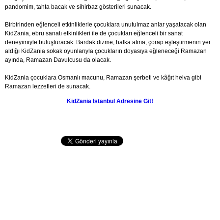
pandomim, tahta bacak ve sihirbaz gösterileri sunacak.
Birbirinden eğlenceli etkinliklerle çocuklara unutulmaz anlar yaşatacak olan
KidZania, ebru sanatı etkinlikleri ile de çocukları eğlenceli bir sanat
deneyimiyle buluşturacak. Bardak dizme, halka atma, çorap eşleştirmenin yer
aldığı KidZania sokak oyunlarıyla çocukların doyasıya eğleneceği Ramazan
ayında, Ramazan Davulcusu da olacak.
KidZania çocuklara Osmanlı macunu, Ramazan şerbeti ve kâğıt helva gibi
Ramazan lezzetleri de sunacak.
KidZania Istanbul Adresine Git!