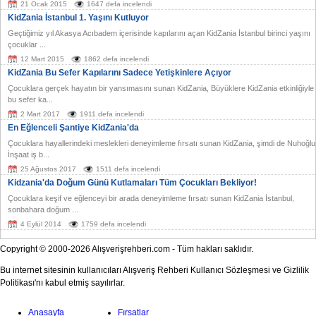
21 Ocak 2015
1647 defa incelendi
KidZania İstanbul 1. Yaşını Kutluyor
Geçtiğimiz yıl Akasya Acıbadem içerisinde kapılarını açan KidZania İstanbul birinci yaşını
çocuklar ...
12 Mart 2015
1862 defa incelendi
KidZania Bu Sefer Kapılarını Sadece Yetişkinlere Açıyor
Çocuklara gerçek hayatın bir yansımasını sunan KidZania, Büyüklere KidZania etkinliğiyle
bu sefer ka...
2 Mart 2017
1911 defa incelendi
En Eğlenceli Şantiye KidZania'da
Çocuklara hayallerindeki meslekleri deneyimleme fırsatı sunan KidZania, şimdi de Nuhoğlu
İnşaat iş b...
25 Ağustos 2017
1511 defa incelendi
Kidzania'da Doğum Günü Kutlamaları Tüm Çocukları Bekliyor!
Çocuklara keşif ve eğlenceyi bir arada deneyimleme fırsatı sunan KidZania İstanbul,
sonbahara doğum ...
4 Eylül 2014
1759 defa incelendi
Copyright © 2000-2026 Alışverişrehberi.com - Tüm hakları saklıdır.
Bu internet sitesinin kullanıcıları Alışveriş Rehberi Kullanıcı Sözleşmesi ve Gizlilik
Politikası'nı kabul etmiş sayılırlar.
Anasayfa
Fırsatlar