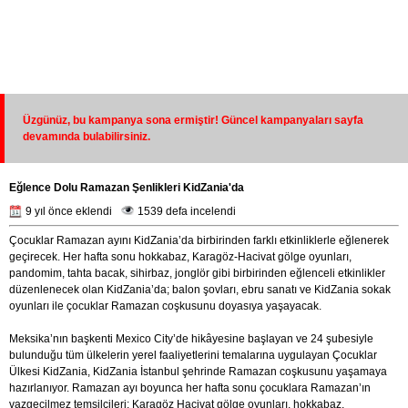
Üzgünüz, bu kampanya sona ermiştir! Güncel kampanyaları sayfa
devamında bulabilirsiniz.
Eğlence Dolu Ramazan Şenlikleri KidZania'da
9 yıl önce eklendi
1539 defa incelendi
Çocuklar Ramazan ayını KidZania’da birbirinden farklı etkinliklerle eğlenerek
geçirecek. Her hafta sonu hokkabaz, Karagöz-Hacivat gölge oyunları,
pandomim, tahta bacak, sihirbaz, jonglör gibi birbirinden eğlenceli etkinlikler
düzenlenecek olan KidZania’da; balon şovları, ebru sanatı ve KidZania sokak
oyunları ile çocuklar Ramazan coşkusunu doyasıya yaşayacak.
Meksika’nın başkenti Mexico City’de hikâyesine başlayan ve 24 şubesiyle
bulunduğu tüm ülkelerin yerel faaliyetlerini temalarına uygulayan Çocuklar
Ülkesi KidZania, KidZania İstanbul şehrinde Ramazan coşkusunu yaşamaya
hazırlanıyor. Ramazan ayı boyunca her hafta sonu çocuklara Ramazan’ın
vazgeçilmez temsilcileri; Karagöz Hacivat gölge oyunları, hokkabaz,