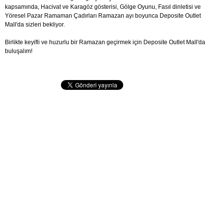
kapsamında, Hacivat ve Karagöz gösterisi, Gölge Oyunu, Fasıl dinletisi ve
Yöresel Pazar Ramaman Çadırları Ramazan ayı boyunca Deposite Outlet
Mall'da sizleri bekliyor.
Birlikte keyifli ve huzurlu bir Ramazan geçirmek için Deposite Outlet Mall'da
buluşalım!