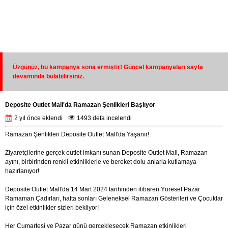
Üzgünüz, bu kampanya sona ermiştir! Güncel kampanyaları sayfa
devamında bulabilirsiniz.
Deposite Outlet Mall'da Ramazan Şenlikleri Başlıyor
2 yıl önce eklendi
1493 defa incelendi
Ramazan Şenlikleri Deposite Outlet Mall'da Yaşanır!
Ziyaretçilerine gerçek outlet imkanı sunan Deposite Outlet Mall, Ramazan
ayını, birbirinden renkli etkinliklerle ve bereket dolu anlarla kutlamaya
hazırlanıyor!
Deposite Outlet Mall'da 14 Mart 2024 tarihinden itibaren Yöresel Pazar
Ramaman Çadırları, hafta sonları Geleneksel Ramazan Gösterileri ve Çocuklar
için özel etkinlikler sizleri bekliyor!
Her Cumartesi ve Pazar günü gerçekleşecek Ramazan etkinlikleri