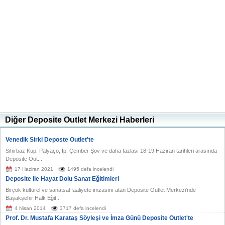
Diğer Deposite Outlet Merkezi Haberleri
Venedik Sirki Deposte Outlet'te
Sihirbaz Küp, Palyaço, İp, Çember Şov ve daha fazlası 18-19 Haziran tarihleri arasında
Deposite Out...
17 Haziran 2021
1495 defa incelendi
Deposite ile Hayat Dolu Sanat Eğitimleri
Birçok kültürel ve sanatsal faaliyete imzasını atan Deposite Outlet Merkezi'nde
Başakşehir Halk Eğit...
4 Nisan 2014
3717 defa incelendi
Prof. Dr. Mustafa Karataş Söyleşi ve İmza Günü Deposite Outlet'te