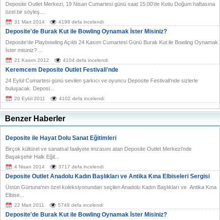
Deposite Outlet Merkezi, 19 Nisan Cumartesi günü saat 15:00'de Kutlu Doğum haftasına
özel bir söyleş...
31 Mart 2014
4198 defa incelendi
Deposite'de Burak Kut ile Bowling Oynamak İster Misiniz?
Deposite'de Playbowling Açıldı 24 Kasım Cumartesi Günü Burak Kut ile Bowling Oynamak
İster misiniz? ...
21 Kasım 2012
4104 defa incelendi
Keremcem Deposite Outlet Festivali'nde
24 Eylül Cumartesi günü sevilen şarkıcı ve oyuncu Deposite Festivali'nde sizlerle
buluşacak. Deposi...
20 Eylül 2011
4102 defa incelendi
Benzer Haberler
Deposite ile Hayat Dolu Sanat Eğitimleri
Birçok kültürel ve sanatsal faaliyete imzasını atan Deposite Outlet Merkezi'nde
Başakşehir Halk Eğit...
4 Nisan 2014
3717 defa incelendi
Deposite Outlet Anadolu Kadın Başlıkları ve Antika Kına Elbiseleri Sergisi
Üstün Gürtuna'nın özel koleksiyonundan seçilen Anadolu Kadın Başlıkları ve Antika Kına
Elbise...
22 Mart 2011
5749 defa incelendi
Deposite'de Burak Kut ile Bowling Oynamak İster Misiniz?