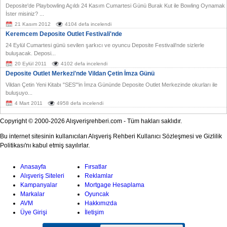
Deposite'de Playbowling Açıldı 24 Kasım Cumartesi Günü Burak Kut ile Bowling Oynamak
İster misiniz? ...
21 Kasım 2012
4104 defa incelendi
Keremcem Deposite Outlet Festivali'nde
24 Eylül Cumartesi günü sevilen şarkıcı ve oyuncu Deposite Festivali'nde sizlerle
buluşacak. Deposi...
20 Eylül 2011
4102 defa incelendi
Deposite Outlet Merkezi'nde Vildan Çetin İmza Günü
Vildan Çetin Yeni Kitabı "SES"'in İmza Gününde Deposite Outlet Merkezinde okurları ile
buluşuyo...
4 Mart 2011
4958 defa incelendi
Copyright © 2000-2026 Alışverişrehberi.com - Tüm hakları saklıdır.
Bu internet sitesinin kullanıcıları Alışveriş Rehberi Kullanıcı Sözleşmesi ve Gizlilik
Politikası'nı kabul etmiş sayılırlar.
Anasayfa
Fırsatlar
Alışveriş Siteleri
Reklamlar
Kampanyalar
Mortgage Hesaplama
Markalar
Oyuncak
AVM
Hakkımızda
Üye Girişi
İletişim