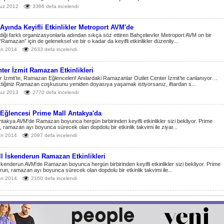
uz 2012
3366 defa incelendi
yında Keyifli Etkinlikler Metroport AVM'de
diği farklı organizasyonlarla adından sıkça söz ettiren Bahçelievler Metroport AVM on bir
“Ramazan” için de geleneksel ve bir o kadar da keyifli etkinlikler düzenliy...
an 2014
2633 defa incelendi
nter İzmit Ramazan Etkinlikleri
r İzmit’te, Ramazan Eğlenceleri! Anılardaki Ramazanlar Outlet Center İzmit’te canlanıyor…
tiğiniz Ramazan coşkusunu yeniden doyasıya yaşamak istiyorsanız, iftardan s...
uz 2013
2770 defa incelendi
ğlencesi Prime Mall Antakya'da
ntakya AVM'de Ramazan boyunca hergün birbirinden keyifli etkinlikler sizi bekliyor. Prime
, ramazan ayı boyunca sürecek olan dopdolu bir etkinlik takvimi ile ziyar...
an 2014
2097 defa incelendi
l İskenderun Ramazan Etkinlikleri
skenderun AVM'de Ramazan boyunca hergün birbirinden keyifli etkinlikler sizi bekliyor. Prime
run, ramazan ayı boyunca sürecek olan dopdolu bir etkinlik takvimi ile...
an 2014
2160 defa incelendi