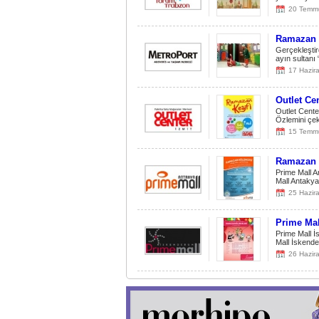
20 Temm
Ramazan A
Gerçekleştir
ayın sultanı 
17 Hazir
Outlet Ce
Outlet Cente
Özlemini çek
15 Temm
Ramazan E
Prime Mall A
Mall Antakya
25 Hazir
Prime Mal
Prime Mall İ
Mall İskende
26 Hazir