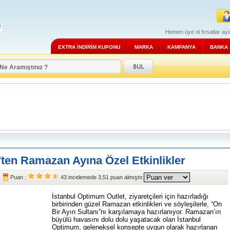
Hemen üye ol fırsatlar aya
EXTRA İNDİRİM KUPONU
MARKA
KAMPANYA
BANKA
ten Ramazan Ayına Özel Etkinlikler
Puan :
43
incelemede
3,51
puan almıştır.
İstanbul Optimum Outlet, ziyaretçileri için hazırladığı
birbirinden güzel Ramazan etkinlikleri ve söyleşilerle, “On
Bir Ayın Sultanı”nı karşılamaya hazırlanıyor. Ramazan’ın
büyülü havasını dolu dolu yaşatacak olan İstanbul
Optimum, geleneksel konsepte uygun olarak hazırlanan