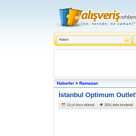
»
Haberler
Ramazan
İstanbul Optimum Outlet'
13 yıl önce eklendi
2501 defa incelendi