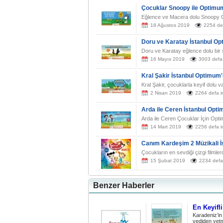
Çocuklar Snoopy ile Optimu
Eğlence ve Macera dolu Snoopy Cam
18 Ağustos 2019
2254 def
Doru ve Karatay İstanbul O
Doru ve Karatay eğlence dolu bir 
16 Mayıs 2019
3003 defa 
Kral Şakir İstanbul Optimum'
Kral Şakir, çocuklarla keyif dolu va
2 Nisan 2019
2264 defa i
Arda ile Ceren İstanbul Opt
Arda ile Ceren Çocuklar İçin Optim
14 Mart 2019
2256 defa i
Canım Kardeşim 2 Müzikali 
Çocukların en sevdiği çizgi filmler
15 Şubat 2019
2234 defa
Benzer Haberler
En Keyifl
Karadeniz’in
yediden yetm