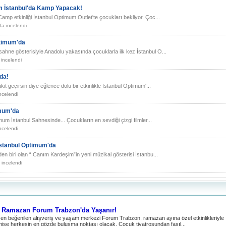
m İstanbul'da Kamp Yapacak!
p etkinliği İstanbul Optimum Outlet'te çocukları bekliyor. Çoc...
a incelendi
ptimum'da
sahne gösterisiyle Anadolu yakasında çocuklarla ilk kez İstanbul O...
incelendi
da!
kit geçirsin diye eğlence dolu bir etkinlikle İstanbul Optimum'...
ncelendi
imum'da
um İstanbul Sahnesinde... Çocukların en sevdiği çizgi filmler...
ncelendi
İstanbul Optimum'da
den biri olan “ Canım Kardeşim”in yeni müzikal gösterisi İstanbu...
 incelendi
i Ramazan Forum Trabzon'da Yaşanır!
 en beğenilen alışveriş ve yaşam merkezi Forum Trabzon, ramazan ayına özel etkinlikleriyle
işe herkesin en gözde buluşma noktası olacak. Çocuk tiyatrosundan fasıl...