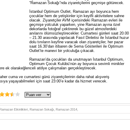
“Ramazan Sokağı”nda ziyaretçilerini geçmişe götürecek.
İstanbul Optimum Outlet, Ramazan ayı boyunca hem
çocuklar hem de yetişkinler için keyifli aktivitelere sahne
olacak. Ziyaretçiler AVM içerisindeki Ramazan evleri ile
geçmişe yolculuk yaparken, yine Ramazan ayına özel
dekorlarda fotoğraf çektirerek bu güzel atmosferdeki
anılarını ölümsüzleştirecekler. Cumartesi günleri saat 20.00
– 21.30 arasında yapılacak Fasıl Dinletisi ile İstanbul huzur
dolu tınıların keyfine varacak olan ziyaretçiler, her pazar
saat 16.30’dan itibaren de Sema Gösterileri ile Optimum
Outlet’te manevi bir yolculuğa çıkacak.
Ramazan’da çocukları da unutmayan İstanbul Optimum,
Optimum Çocuk Kulübü’nün ay boyunca sevimli minikler
re ek olarakeğlenceli atölye çalışmaları gerçekleştirecek.
her cuma ve cumartesi günü ziyaretçilerinin daha rahat alışveriş
oyasıya yaşayabilmeleri için saat 23:00’e kadar da hizmet verecek.
Ramazan Etkinlikleri, Ramazan Sokağı, Ramazan 2014,