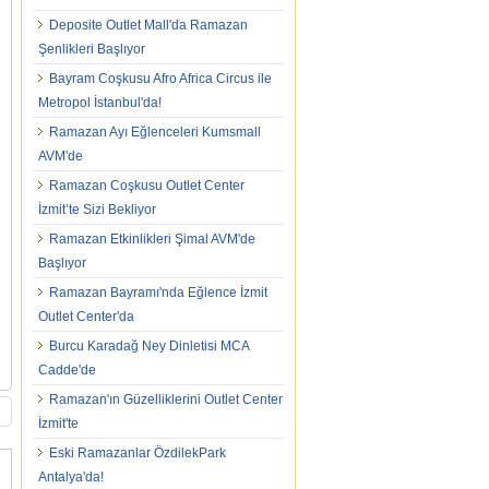
Deposite Outlet Mall'da Ramazan
Şenlikleri Başlıyor
Bayram Coşkusu Afro Africa Circus ile
Metropol İstanbul'da!
Ramazan Ayı Eğlenceleri Kumsmall
AVM'de
Ramazan Coşkusu Outlet Center
İzmit’te Sizi Bekliyor
Ramazan Etkinlikleri Şimal AVM'de
Başlıyor
Ramazan Bayramı'nda Eğlence İzmit
Outlet Center'da
Burcu Karadağ Ney Dinletisi MCA
Cadde'de
Ramazan'ın Güzelliklerini Outlet Center
İzmit'te
Eski Ramazanlar ÖzdilekPark
Antalya'da!