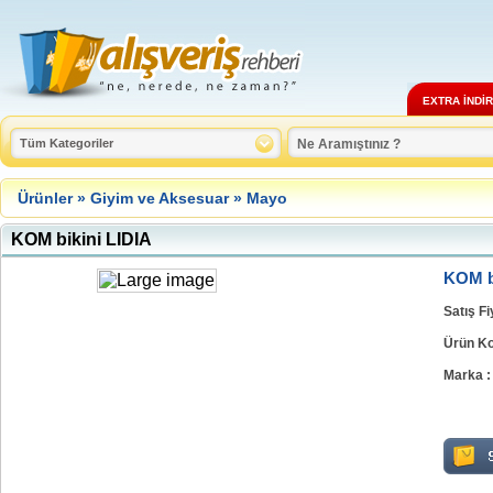
EXTRA İNDİ
Ürünler
»
Giyim ve Aksesuar
»
Mayo
KOM bikini LIDIA
KOM b
Satış Fi
Ürün K
Marka 