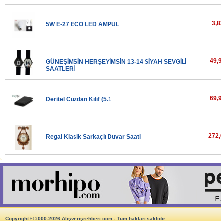
3,8
5W E-27 ECO LED AMPUL
49,
GÜNEŞİMSİN HERŞEYİMSİN 13-14 SİYAH SEVGİLİ
SAATLERİ
69,
Deritel Cüzdan Kılıf (5.1
272,
Regal Klasik Sarkaçlı Duvar Saati
Copyright © 2000-2026 Alışverişrehberi.com - Tüm hakları saklıdır.