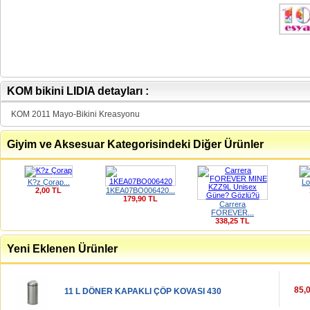
KOM bikini LIDIA detayları :
KOM 2011 Mayo-Bikini Kreasyonu
Giyim ve Aksesuar Kategorisindeki Diğer Ürünler
K?z Çorap...
Lo
2,00 TL
1KEA07BO006420...
179,90 TL
Carrera
FOREVER...
338,25 TL
Yeni Eklenen Ürünler
85,
11 L DÖNER KAPAKLI ÇÖP KOVASI 430