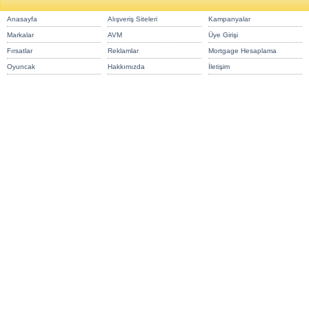
Anasayfa
Alışveriş Siteleri
Kampanyalar
Markalar
AVM
Üye Girişi
Fırsatlar
Reklamlar
Mortgage Hesaplama
Oyuncak
Hakkımızda
İletişim