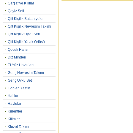
Çarşaf ve Kılıflar
Çeyiz Seti
Çift Kişilik Battaniyeler
Çift Kişilik Nevresim Takımı
Çift Kişilik Uyku Seti
Çift Kişilik Yatak Örtüsü
Çocuk Halısı
Diz Minderi
El Yüz Havluları
Genç Nevresim Takımı
Genç Uyku Seti
Goblen Yastık
Halılar
Havlular
Kırlentler
Kilimler
Klozet Takımı