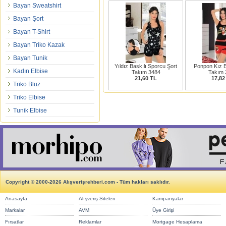
Bayan Sweatshirt
Bayan Şort
Bayan T-Shirt
Bayan Triko Kazak
Bayan Tunik
Yıldız Baskılı Sporcu Şort
Ponpon Kız B
Kadın Elbise
Takım 3484
Takım 
21,60 TL
17,82
Triko Bluz
Triko Elbise
Tunik Elbise
Copyright © 2000-2026 Alışverişrehberi.com - Tüm hakları saklıdır.
Anasayfa
Alışveriş Siteleri
Kampanyalar
Markalar
AVM
Üye Girişi
Fırsatlar
Reklamlar
Mortgage Hesaplama