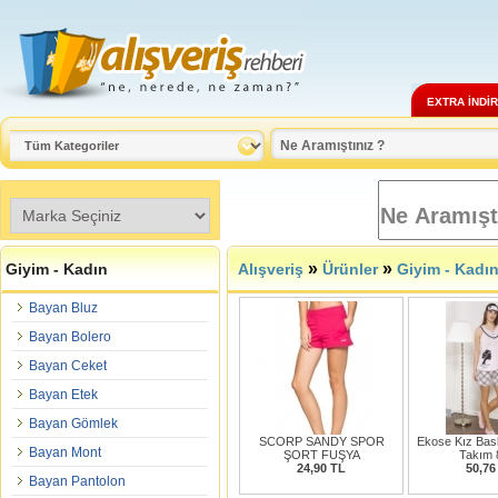
EXTRA İNDİ
»
»
Giyim - Kadın
Alışveriş
Ürünler
Giyim - Kadı
Bayan Bluz
Bayan Bolero
Bayan Ceket
Bayan Etek
Bayan Gömlek
SCORP SANDY SPOR
Ekose Kız Baskı
Bayan Mont
ŞORT FUŞYA
Takım 
24,90 TL
50,76
Bayan Pantolon