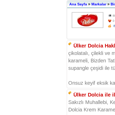
»
»
Ana Sayfa
Markalar
Bi
8
0
Ülker Dolcia Hak
çikolatalı, çilekli v
karameli, Bizden Tatl
supangle çeşidi ile tü
Onsuz keyif eksik ka
Ülker Dolcia ile il
Sakızlı Muhallebi, K
Dolcia Krem Karamel