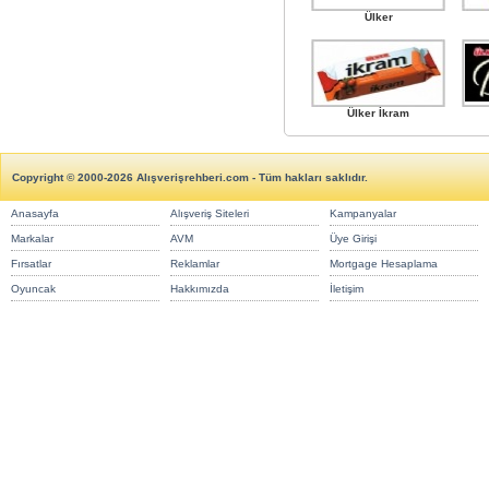
Ülker
Ülker İkram
Copyright © 2000-2026 Alışverişrehberi.com - Tüm hakları saklıdır.
Anasayfa
Alışveriş Siteleri
Kampanyalar
Markalar
AVM
Üye Girişi
Fırsatlar
Reklamlar
Mortgage Hesaplama
Oyuncak
Hakkımızda
İletişim