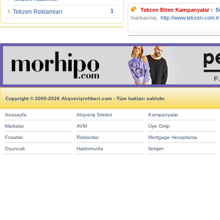
Tekzen Biten Kampanyalar :
B
1
Tekzen Reklamları
markasına,
http://www.tekzen.com.tr
Copyright © 2000-2026 Alışverişrehberi.com - Tüm hakları saklıdır.
Anasayfa
Alışveriş Siteleri
Kampanyalar
Markalar
AVM
Üye Girişi
Fırsatlar
Reklamlar
Mortgage Hesaplama
Oyuncak
Hakkımızda
İletişim