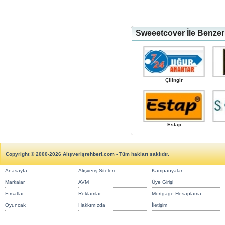
Sweeetcover İle Benzer
Çilingir
Estap
Copyright © 2000-2026 Alışverişrehberi.com - Tüm hakları saklıdır.
Anasayfa
Alışveriş Siteleri
Kampanyalar
Markalar
AVM
Üye Girişi
Fırsatlar
Reklamlar
Mortgage Hesaplama
Oyuncak
Hakkımızda
İletişim