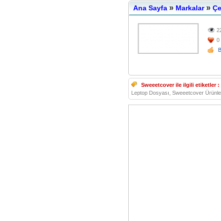
»
»
Ana Sayfa
Markalar
Çe
2
0
Sweeetcover ile ilgili etiketler :
Leptop Dosyası, Sweeetcover Ürünler