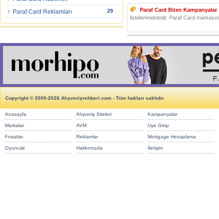
Paraf Card Biten Kampanyalar 
29
Paraf Card Reklamları
listelenmektedir. Paraf Card markası
Copyright © 2000-2026 Alışverişrehberi.com - Tüm hakları saklıdır.
Anasayfa
Alışveriş Siteleri
Kampanyalar
Markalar
AVM
Üye Girişi
Fırsatlar
Reklamlar
Mortgage Hesaplama
Oyuncak
Hakkımızda
İletişim