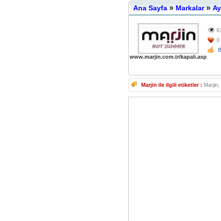
»
»
Ana Sayfa
Markalar
Ay
6
0
www.marjin.com.tr/kapali.asp
Marjin ile ilgili etiketler :
Marjin,