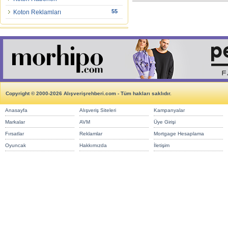
55
Koton Reklamları
Copyright © 2000-2026 Alışverişrehberi.com - Tüm hakları saklıdır.
Anasayfa
Alışveriş Siteleri
Kampanyalar
Markalar
AVM
Üye Girişi
Fırsatlar
Reklamlar
Mortgage Hesaplama
Oyuncak
Hakkımızda
İletişim