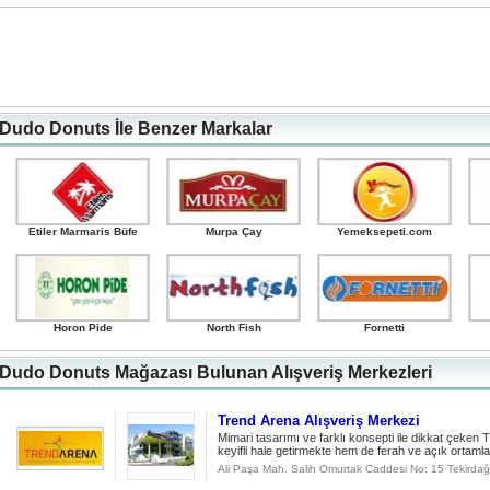
Dudo Donuts İle Benzer Markalar
Etiler Marmaris Büfe
Murpa Çay
Yemeksepeti.com
Horon Pide
North Fish
Fornetti
Dudo Donuts Mağazası Bulunan Alışveriş Merkezleri
Trend Arena Alışveriş Merkezi
Mimari tasarımı ve farklı konsepti ile dikkat çeken 
keyifli hale getirmekte hem de ferah ve açık ortaml
Ali Paşa Mah. Salih Omurtak Caddesi No: 15 Tekirdağ 