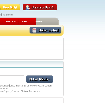
ğına gelsin!
REKLAM
AVM
DİĞER
 düşündüğünüz herhangi bir etiketi yazın.Lütfen
önderin.
an Giyim, Oturma Odası Takımı v.s.