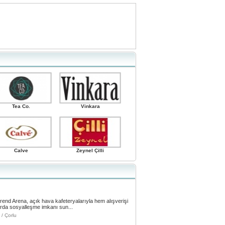
Tea Co.
Vinkara
Calve
Zeynel Çilli
Trend Arena, açık hava kafeteryalarıyla hem alışverişi
arda sosyalleşme imkanı sun...
/ Çorlu