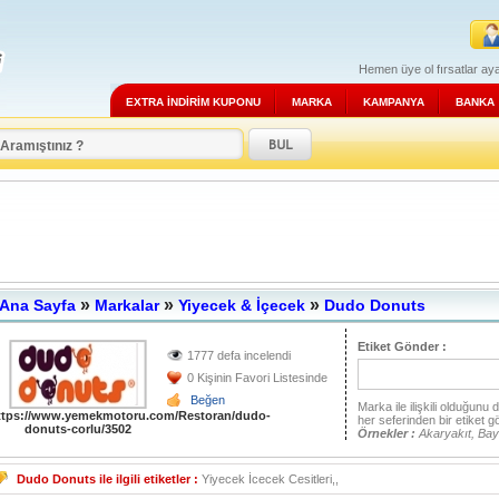
Hemen üye ol fırsatlar aya
EXTRA İNDİRİM KUPONU
MARKA
KAMPANYA
BANKA
»
»
»
Ana Sayfa
Markalar
Yiyecek & İçecek
Dudo Donuts
Etiket Gönder :
1777 defa incelendi
0 Kişinin Favori Listesinde
Beğen
Marka ile ilişkili olduğunu
ttps://www.yemekmotoru.com/Restoran/dudo-
her seferinden bir etiket g
donuts-corlu/3502
Örnekler :
Akaryakıt, Bay
Dudo Donuts ile ilgili etiketler :
Yiyecek İcecek Cesitleri,,