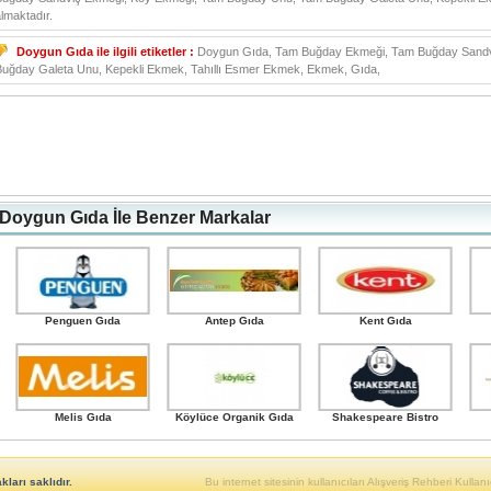
lmaktadır.
Doygun Gıda ile ilgili etiketler :
Doygun Gıda, Tam Buğday Ekmeği, Tam Buğday Sandv
Buğday Galeta Unu, Kepekli Ekmek, Tahıllı Esmer Ekmek, Ekmek, Gıda,
Doygun Gıda İle Benzer Markalar
Penguen Gıda
Antep Gıda
Kent Gıda
Melis Gıda
Köylüce Organik Gıda
Shakespeare Bistro
ları saklıdır.
Bu internet sitesinin kullanıcıları Alışveriş Rehberi Kullanıc