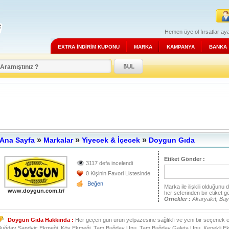
Hemen üye ol fırsatlar aya
EXTRA İNDİRİM KUPONU
MARKA
KAMPANYA
BANKA
»
»
»
Ana Sayfa
Markalar
Yiyecek & İçecek
Doygun Gıda
Etiket Gönder :
3117 defa incelendi
0 Kişinin Favori Listesinde
Beğen
Marka ile ilişkili olduğunu
www.doygun.com.tr/
her seferinden bir etiket g
Örnekler :
Akaryakıt, Bay
Doygun Gıda Hakkında :
Her geçen gün ürün yelpazesine sağlıklı ve yeni bir seçene
Buğday Sandviç Ekmeği, Köy Ekmeği, Tam Buğday Unu, Tam Buğday Galeta Unu, Kepekli Ekmek