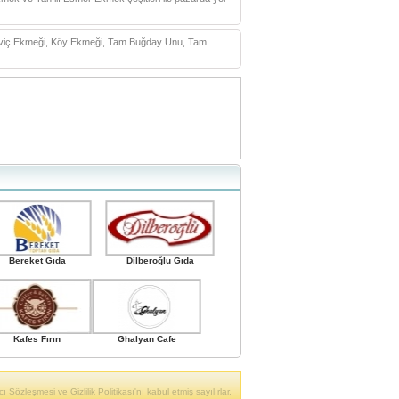
iç Ekmeği, Köy Ekmeği, Tam Buğday Unu, Tam
Bereket Gıda
Dilberoğlu Gıda
Kafes Fırın
Ghalyan Cafe
ı Sözleşmesi ve Gizlilik Politikası'nı kabul etmiş sayılırlar.