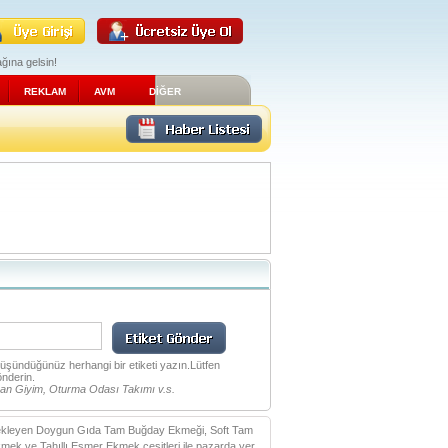
ğına gelsin!
REKLAM
AVM
DİĞER
 düşündüğünüz herhangi bir etiketi yazın.Lütfen
önderin.
an Giyim, Oturma Odası Takımı v.s.
k ekleyen Doygun Gıda Tam Buğday Ekmeği, Soft Tam
 ve Tahıllı Esmer Ekmek çeşitleri ile pazarda yer