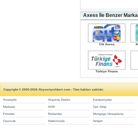
Axess İle Benzer Marka
Citi Axess
A
Türkiye Finans
Copyright © 2000-2026 Alışverişrehberi.com - Tüm hakları saklıdır.
Anasayfa
Alışveriş Siteleri
Kampanyalar
Markalar
AVM
Üye Girişi
Fırsatlar
Reklamlar
Mortgage Hesaplama
Oyuncak
Hakkımızda
İletişim