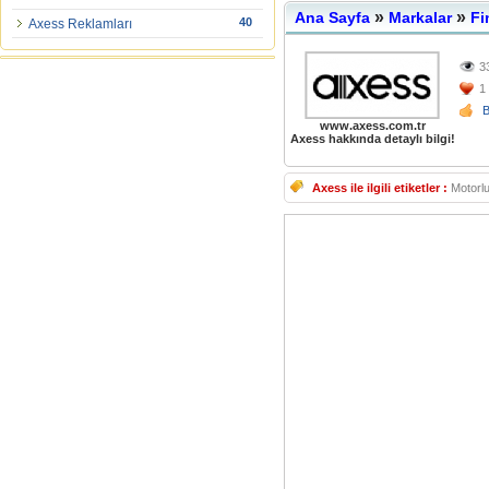
»
»
Ana Sayfa
Markalar
Fi
40
Axess Reklamları
3
1
www.axess.com.tr
Axess hakkında detaylı bilgi!
Axess ile ilgili etiketler :
Motorlu