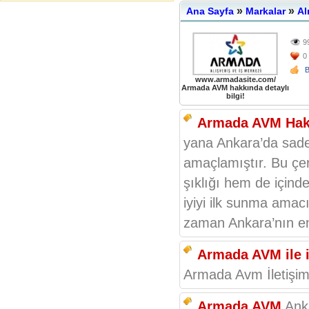
»
»
Ana Sayfa
Markalar
Al
9
0
www.armadasite.com/
Armada AVM hakkında detaylı
bilgi!
Armada AVM Hak
yana Ankara’da sadec
amaçlamıştır. Bu çe
şıklığı hem de içinde
iyiyi ilk sunma amacı
zaman Ankara’nın en 
Armada AVM ile ilg
Armada Avm İletişi
Armada AVM
Anka