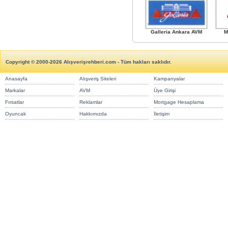
Galleria Ankara AVM
M
Copyright © 2000-2026 Alışverişrehberi.com - Tüm hakları saklıdır.
Anasayfa
Alışveriş Siteleri
Kampanyalar
Markalar
AVM
Üye Girişi
Fırsatlar
Reklamlar
Mortgage Hesaplama
Oyuncak
Hakkımızda
İletişim