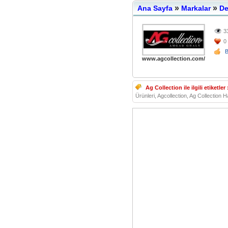
»
»
Ana Sayfa
Markalar
De
3
0
www.agcollection.com/
Ag Collection ile ilgili etiketler 
Ürünleri, Agcollection, Ag Collection H