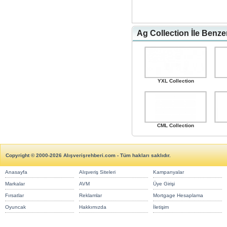
Ag Collection İle Benze
YXL Collection
CML Collection
Copyright © 2000-2026 Alışverişrehberi.com - Tüm hakları saklıdır.
Anasayfa
Alışveriş Siteleri
Kampanyalar
Markalar
AVM
Üye Girişi
Fırsatlar
Reklamlar
Mortgage Hesaplama
Oyuncak
Hakkımızda
İletişim