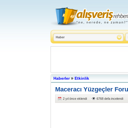
»
Haberler
Etkinlik
Maceracı Yüzgeçler Foru
2 yıl önce eklendi
6768 defa incelendi