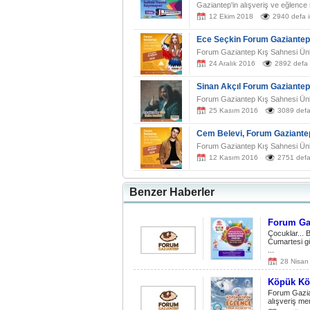
Gaziantep'in alışveriş ve eğlenc
12 Ekim 2018
2940 defa i
Ece Seçkin Forum Gaziantep
Forum Gaziantep Kış Sahnesi Ünlü
24 Aralık 2016
2892 defa 
Sinan Akçıl Forum Gaziantep'
Forum Gaziantep Kış Sahnesi Ünlü 
25 Kasım 2016
3089 defa
Cem Belevi, Forum Gaziantep
Forum Gaziantep Kış Sahnesi Ünlü 
12 Kasım 2016
2751 defa
Benzer Haberler
Forum Ga
Çocuklar...
Cumartesi g
...
28 Nisan
Köpük Kö
Forum Gazian
alışveriş me