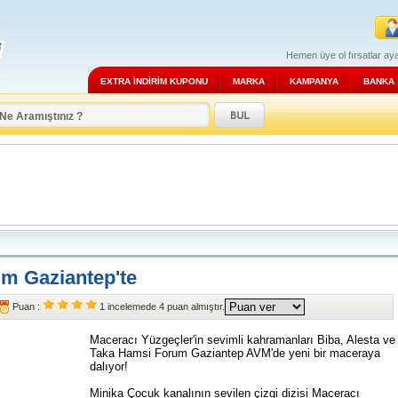
Hemen üye ol fırsatlar aya
EXTRA İNDİRİM KUPONU
MARKA
KAMPANYA
BANKA
m Gaziantep'te
Puan :
1
incelemede
4
puan almıştır.
Maceracı Yüzgeçler'in sevimli kahramanları Biba, Alesta ve
Taka Hamsi Forum Gaziantep AVM'de yeni bir maceraya
dalıyor!
Minika Çocuk kanalının sevilen çizgi dizisi Maceracı