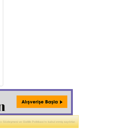
ı Sözleşmesi ve Gizlilik Politikası'nı kabul etmiş sayılırlar.