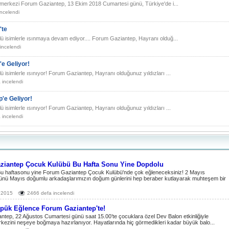
e merkezi Forum Gaziantep, 13 Ekim 2018 Cumartesi günü, Türkiye'de i...
ncelendi
'te
 isimlerle ısınmaya devam ediyor.... Forum Gaziantep, Hayranı olduğ...
incelendi
e Geliyor!
isimlerle ısınıyor! Forum Gaziantep, Hayranı olduğunuz yıldızları ...
 incelendi
'e Geliyor!
isimlerle ısınıyor! Forum Gaziantep, Hayranı olduğunuz yıldızları ...
 incelendi
ziantep Çocuk Kulübü Bu Hafta Sonu Yine Dopdolu
 Bu haftasonu yine Forum Gaziantep Çocuk Kulübü'nde çok eğleneceksiniz! 2 Mayıs
ünü Mayıs doğumlu arkadaşlarımızın doğum günlerini hep beraber kutlayarak muhteşem bir
 2015
2466 defa incelendi
pük Eğlence Forum Gaziantep'te!
tep, 22 Ağustos Cumartesi günü saat 15.00’te çocuklara özel Dev Balon etkinliğiyle
rkezini neşeye boğmaya hazırlanıyor. Hayatlarında hiç görmedikleri kadar büyük balo...