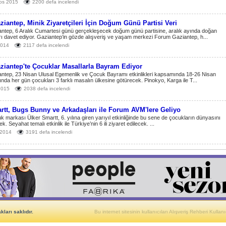
os 2015
2200 defa incelendi
iantep, Minik Ziyaretçileri İçin Doğum Günü Partisi Veri
ntep, 6 Aralık Cumartesi günü gerçekleşecek doğum günü partisine, aralık ayında doğan
ı davet ediyor. Gaziantep’in gözde alışveriş ve yaşam merkezi Forum Gaziantep, h...
2014
2117 defa incelendi
iantep'te Çocuklar Masallarla Bayram Ediyor
ntep, 23 Nisan Ulusal Egemenlik ve Çocuk Bayramı etkinlikleri kapsamında 18-26 Nisan
sında her gün çocukları 3 farklı masalın ülkesine götürecek. Pinokyo, Karga ile T...
2015
2038 defa incelendi
rtt, Bugs Bunny ve Arkadaşları ile Forum AVM'lere Geliyo
uk markası Ülker Smartt, 6. yılına giren yarıyıl etkinliğinde bu sene de çocukların dünyasını
k. Seyahat temalı etkinlik ile Türkiye’nin 6 ili ziyaret edilecek. ...
 2014
3191 defa incelendi
ları saklıdır.
Bu internet sitesinin kullanıcıları Alışveriş Rehberi Kullanıc