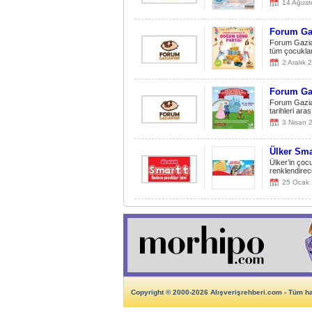
14 Ağust
Forum Gaz
Forum Gazia
tüm çocuklar
2 Aralık 
Forum Gaz
Forum Gazia
tarihleri ara
3 Nisan 
Ülker Sma
Ülker’in çoc
renklendirece
25 Ocak
Copyright © 2000-2026 Alışverişrehberi.com - Tüm hak