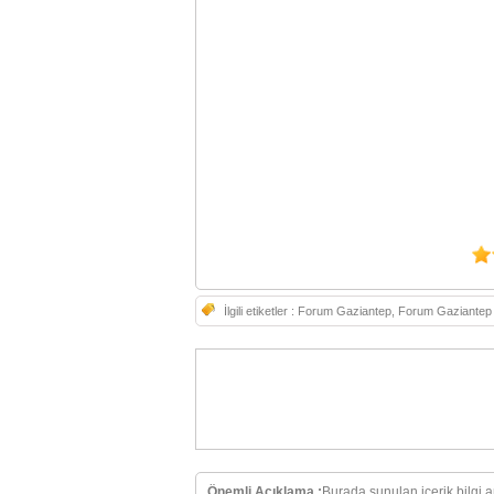
İlgili etiketler :
Forum Gaziantep, Forum Gaziantep Et
Önemli Açıklama :
Burada sunulan içerik bilgi 