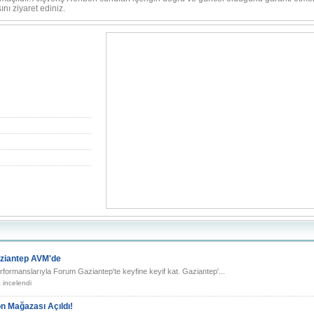
nı ziyaret ediniz.
aziantep AVM'de
ormanslarıyla Forum Gaziantep'te keyfine keyif kat. Gaziantep'...
 incelendi
n Mağazası Açıldı!