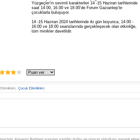
Yüzgeçler’in sevimli karakterleri 14 -15 Haziran tarihlerinde
saat 14.00, 16.00 ve 18.00’de Forum Gaziantep’te
çocuklarla buluşuyor.
14 -15 Haziran 2024 tarihlerinde iki gün boyunca, 14:00 -
16:00 ve 18:00 seanslarında gerçekleşecek olan etkinliğe,
tüm minikler davetlidir.
kinlikleri,
Çocuk Etkinlikleri
,
amaçlıdır. Alışveriş Rehberi sunulan içeriğin doğru ve güncel olduğunu garanti etme