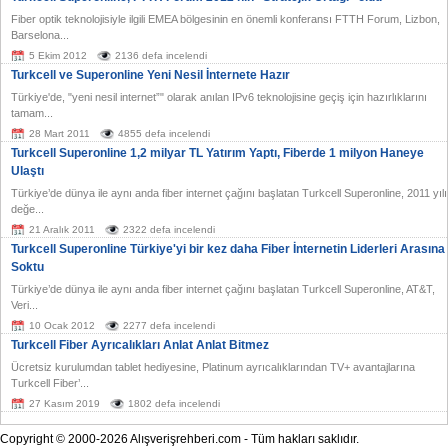
Fiber optik teknolojisiyle ilgili EMEA bölgesinin en önemli konferansı FTTH Forum, Lizbon,
Barselona...
5 Ekim 2012
2136 defa incelendi
Turkcell ve Superonline Yeni Nesil İnternete Hazır
Türkiye'de, "yeni nesil internet”" olarak anılan IPv6 teknolojisine geçiş için hazırlıklarını
tamam...
28 Mart 2011
4855 defa incelendi
Turkcell Superonline 1,2 milyar TL Yatırım Yaptı, Fiberde 1 milyon Haneye
Ulaştı
Türkiye’de dünya ile aynı anda fiber internet çağını başlatan Turkcell Superonline, 2011 yılı
değe...
21 Aralık 2011
2322 defa incelendi
Turkcell Superonline Türkiye'yi bir kez daha Fiber İnternetin Liderleri Arasına
Soktu
Türkiye’de dünya ile aynı anda fiber internet çağını başlatan Turkcell Superonline, AT&T,
Veri...
10 Ocak 2012
2277 defa incelendi
Turkcell Fiber Ayrıcalıkları Anlat Anlat Bitmez
Ücretsiz kurulumdan tablet hediyesine, Platinum ayrıcalıklarından TV+ avantajlarına
Turkcell Fiber’...
27 Kasım 2019
1802 defa incelendi
Copyright © 2000-2026 Alışverişrehberi.com - Tüm hakları saklıdır.