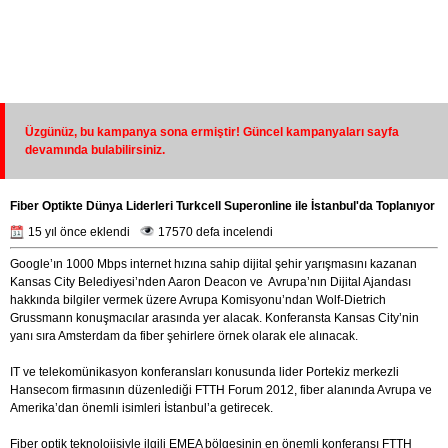
Üzgünüz, bu kampanya sona ermiştir! Güncel kampanyaları sayfa
devamında bulabilirsiniz.
Fiber Optikte Dünya Liderleri Turkcell Superonline ile İstanbul'da Toplanıyor
15 yıl önce eklendi
17570 defa incelendi
Google’ın 1000 Mbps internet hızına sahip dijital şehir yarışmasını kazanan
Kansas City Belediyesi’nden Aaron Deacon ve Avrupa’nın Dijital Ajandası
hakkında bilgiler vermek üzere Avrupa Komisyonu’ndan Wolf-Dietrich
Grussmann konuşmacılar arasında yer alacak. Konferansta Kansas City’nin
yanı sıra Amsterdam da fiber şehirlere örnek olarak ele alınacak.
IT ve telekomünikasyon konferansları konusunda lider Portekiz merkezli
Hansecom firmasının düzenlediği FTTH Forum 2012, fiber alanında Avrupa ve
Amerika’dan önemli isimleri İstanbul’a getirecek.
Fiber optik teknolojisiyle ilgili EMEA bölgesinin en önemli konferansı FTTH