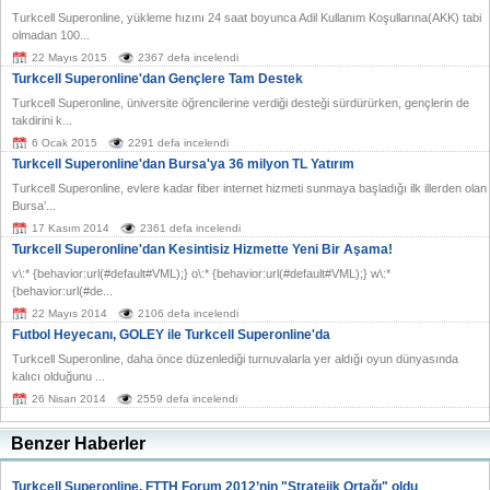
Turkcell Superonline, yükleme hızını 24 saat boyunca Adil Kullanım Koşullarına(AKK) tabi
olmadan 100...
22 Mayıs 2015
2367 defa incelendi
Turkcell Superonline'dan Gençlere Tam Destek
Turkcell Superonline, üniversite öğrencilerine verdiği desteği sürdürürken, gençlerin de
takdirini k...
6 Ocak 2015
2291 defa incelendi
Turkcell Superonline'dan Bursa'ya 36 milyon TL Yatırım
Turkcell Superonline, evlere kadar fiber internet hizmeti sunmaya başladığı ilk illerden olan
Bursa’...
17 Kasım 2014
2361 defa incelendi
Turkcell Superonline'dan Kesintisiz Hizmette Yeni Bir Aşama!
v\:* {behavior:url(#default#VML);} o\:* {behavior:url(#default#VML);} w\:*
{behavior:url(#de...
22 Mayıs 2014
2106 defa incelendi
Futbol Heyecanı, GOLEY ile Turkcell Superonline'da
Turkcell Superonline, daha önce düzenlediği turnuvalarla yer aldığı oyun dünyasında
kalıcı olduğunu ...
26 Nisan 2014
2559 defa incelendi
Benzer Haberler
Turkcell Superonline, FTTH Forum 2012’nin "Stratejik Ortağı" oldu