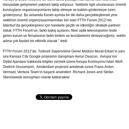
dünyadaki gelişmeleri yakinen takip ediyoruz. Sektörle ilgili uluslararası önemli
kuruluşların organizasyonlarını takip etmeye ve katılım göstermeye özen
gösteriyoruz. Bu anlamda Kasım ayında bir ilki daha gerçekleştirerek yine
sektörün önemli organizasyonlarından biri olan FTTH Forum 2012’nin
İstanbul’da gerçekleşmesi için harekete geçtik ve etkinliğin stratejik partneri
olduk. FTTH Forum’un, farklı bakış açılarını, fiber optik teknolojisinin önde
gelen kurum ve firmalarının farklı birikim ve tecrübelerini dinleyeceğimiz, sektör
adına çok faydalı bir etkinlik olacak.” dedi.
FTTH Forum 2012’de, Turkcell Superonline Genel Müdürü Murat Erkan’ın yanı
sıra Kansas City Google projesinin danışmanı Aeron Deacon, Avrupa’nın
Dijital Ajandası hakkında bilgiler vermek üzere Avrupa Komisyonu’ndan Wolf-
Dietrich Grussmann, Amsterdam projesini anlatmak üzere Frans-Anton
Vermast, Ventura Team’in başarılı analistleri Richard Jones and Stefan
Stanislawski konuşmacı olarak katılacaklar.