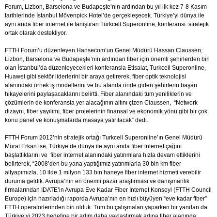
Forum, Lizbon, Barselona ve Budapeşte’nin ardından bu yıl ilk kez 7-8 Kasım
tarihlerinde İstanbul Mövenpick Hotel’de gerçekleşecek. Türkiye’yi dünya ile
aynı anda fiber internet ile tanıştıran Turkcell Superonline, konferansı stratejik
ortak olarak destekliyor.
FTTH Forum’u düzenleyen Hansecom’un Genel Müdürü Hassan Claussen;
Lizbon, Barselona ve Budapeşte’nin ardından fiber için önemli şehirlerden biri
olan İstanbul’da düzenleyecekleri konferansla Etisalat, Turkcell Superonline,
Huawei gibi sektör liderlerini bir araya getirerek, fiber optik teknolojisi
alanındaki örnek iş modellerini ve bu alanda önde giden şehirlerin başarı
hikayelerini paylaşacaklarını belirtti. Fiber alanındaki tüm yeniliklerin ve
çözümlerin de konferansta yer alacağının altını çizen Claussen, “Network
dizaynı, fiber yayılımı, fiber projelerinin finansal ve ekonomik yönü gibi bir çok
konu panel ve konuşmalarda masaya yatırılacak” dedi.
FTTH Forum 2012’nin stratejik ortağı Turkcell Superonline’ın Genel Müdürü
Murat Erkan ise, Türkiye’de dünya ile aynı anda fiber internet çağını
başlattıklarını ve fiber internet alanındaki yatırımlara hızla devam ettiklerini
belirterek, “2008’den bu yana yaptığımız yatırımlarla 30 bin km fiber
altyapımızla, 10 ilde 1 milyon 133 bin haneye fiber internet hizmeti verebilir
duruma geldik. Avrupa’nın en önemli pazar araştırması ve danışmanlık
firmalarından IDATE’in Avrupa Eve Kadar Fiber İnternet Konseyi (FTTH Council
Europe) için hazırladığı raporda Avrupa’nın en hızlı büyüyen “eve kadar fiber”
FTTH operatörlerinden biri olduk. Tüm bu çalışmaları yaparken bir yandan da
Türkiye’yi 2023 hedefine bir adım daha yaklaştırmak adına fiber alanında