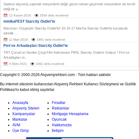
Sadece alışveriş yapmak isteyenlerin değil, güzel zaman geçirmek isteyenlerin de tercih
ettiği bir y...
12 Kasım 2016
2554 defa incelendi
minikaFEST Starcity Outlet'te
Maceracı Yüzgeçler Starcity Outlet'te! 15-16-17 Mart'ta Starcity Outlet'te kurulacak
etkinlik ...
11 Mart 2019
1861 defa incelendi
Pırıl ve Arkadaşları Starcity Outlet'te
TRT Çocuk’un Sevilen Çizgi Film Kahramanı PIRIL Starcity Outlet’e Geliyor ! Pırıl ve
Arkadaşları m...
4 Ekim 2021
1061 defa incelendi
Copyright © 2000-2026 Alışverişrehberi.com - Tüm hakları saklıdır.
Bu internet sitesinin kullanıcıları Alışveriş Rehberi Kullanıcı Sözleşmesi ve Gizlilik
Politikası'nı kabul etmiş sayılırlar.
Anasayfa
Fırsatlar
Alışveriş Siteleri
Reklamlar
Kampanyalar
Mortgage Hesaplama
Markalar
Oyuncak
AVM
Hakkımızda
Üye Girişi
İletişim