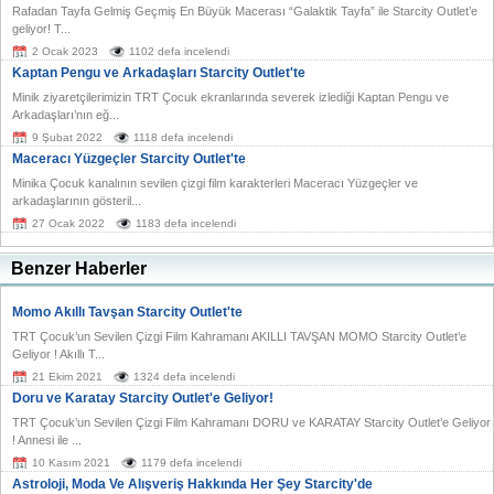
Rafadan Tayfa Gelmiş Geçmiş En Büyük Macerası “Galaktik Tayfa” ile Starcity Outlet’e
geliyor! T...
2 Ocak 2023
1102 defa incelendi
Kaptan Pengu ve Arkadaşları Starcity Outlet'te
Minik ziyaretçilerimizin TRT Çocuk ekranlarında severek izlediği Kaptan Pengu ve
Arkadaşları’nın eğ...
9 Şubat 2022
1118 defa incelendi
Maceracı Yüzgeçler Starcity Outlet'te
Minika Çocuk kanalının sevilen çizgi film karakterleri Maceracı Yüzgeçler ve
arkadaşlarının gösteril...
27 Ocak 2022
1183 defa incelendi
Benzer Haberler
Momo Akıllı Tavşan Starcity Outlet'te
TRT Çocuk’un Sevilen Çizgi Film Kahramanı AKILLI TAVŞAN MOMO Starcity Outlet’e
Geliyor ! Akıllı T...
21 Ekim 2021
1324 defa incelendi
Doru ve Karatay Starcity Outlet'e Geliyor!
TRT Çocuk’un Sevilen Çizgi Film Kahramanı DORU ve KARATAY Starcity Outlet’e Geliyor
! Annesi ile ...
10 Kasım 2021
1179 defa incelendi
Astroloji, Moda Ve Alışveriş Hakkında Her Şey Starcity'de