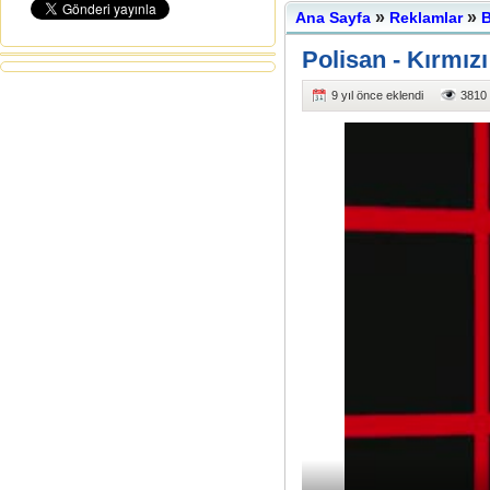
»
»
Ana Sayfa
Reklamlar
B
Polisan - Kırmız
9 yıl önce eklendi
3810 