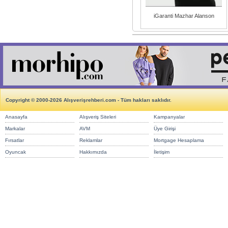
iGaranti Mazhar Alanson
Copyright © 2000-2026 Alışverişrehberi.com - Tüm hakları saklıdır.
Anasayfa
Alışveriş Siteleri
Kampanyalar
Markalar
AVM
Üye Girişi
Fırsatlar
Reklamlar
Mortgage Hesaplama
Oyuncak
Hakkımızda
İletişim