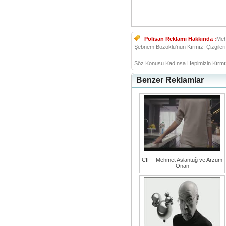
Polisan Reklamı Hakkında :
Meh
Şebnem Bozoklu'nun Kırmızı Çizgileri.
Söz Konusu Kadınsa Hepimizin Kırmızı 
Benzer Reklamlar
CİF - Mehmet Aslantuğ ve Arzum
Onan