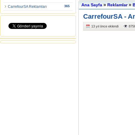
»
»
Ana Sayfa
Reklamlar
B
365
CarrefourSA Reklamları
CarrefourSA - A
13 yıl önce eklendi
8758