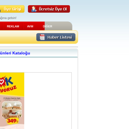
ğına gelsin!
REKLAM
AVM
DİĞER
rünleri Kataloğu