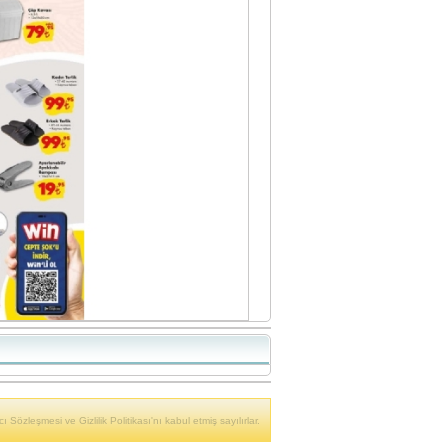
ı Sözleşmesi ve Gizlilik Politikası'nı kabul etmiş sayılırlar.