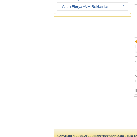
1
Aqua Florya AVM Reklamları
f
e
c
İ
v
h
B
Copyright © 2000-2026 Alışverişrehberi.com - Tüm hak