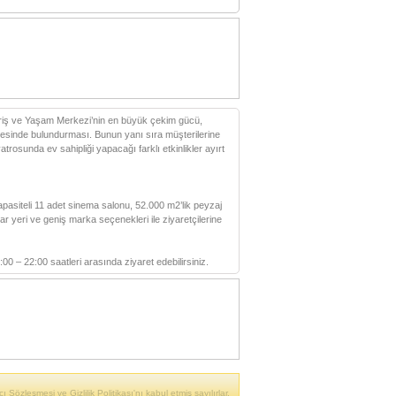
eriş ve Yaşam Merkezi’nin en büyük çekim gücü,
sinde bulundurması. Bunun yanı sıra müşterilerine
trosunda ev sahipliği yapacağı farklı etkinlikler ayırt
kapasiteli 11 adet sinema salonu, 52.000 m2’lik peyzaj
ar yeri ve geniş marka seçenekleri ile ziyaretçilerine
00 – 22:00 saatleri arasında ziyaret edebilirsiniz.
ı Sözleşmesi ve Gizlilik Politikası'nı kabul etmiş sayılırlar.