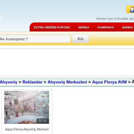
Hemen üye ol fırsatlar aya
EXTRA İNDİRİM KUPONU
MARKA
KAMPANYA
BANKA
»
»
»
» 
Alışveriş
Reklamlar
Alışveriş Merkezleri
Aqua Florya AVM
01:34
Aqua Florya Alışveriş Merkezi