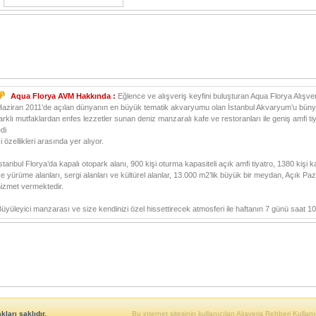
Aqua Florya AVM Hakkında :
Eğlence ve alışveriş keyfini buluşturan Aqua Florya Alışv
Haziran 2011’de açılan dünyanın en büyük tematik akvaryumu olan İstanbul Akvaryum’u bünye
arklı mutfaklardan enfes lezzetler sunan deniz manzaralı kafe ve restoranları ile geniş amfi tiya
di
i özellikleri arasında yer alıyor.
stanbul Florya’da kapalı otopark alanı, 900 kişi oturma kapasiteli açık amfi tiyatro, 1380 kişi 
e yürüme alanları, sergi alanları ve kültürel alanlar, 13.000 m2’lik büyük bir meydan, Açık Paz
izmet vermektedir.
üyüleyici manzarası ve size kendinizi özel hissettirecek atmosferi ile haftanın 7 günü saat 10:
ları saklıdır.
Bu internet sitesinin kullanıcıları Alışveriş Rehberi Kullanıc