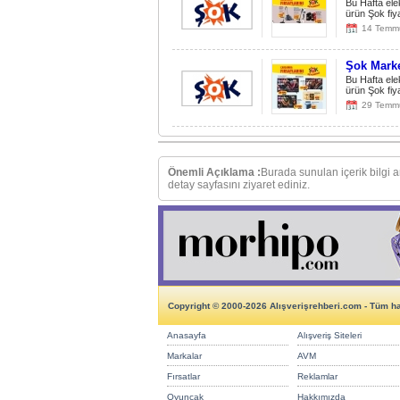
Bu Hafta ele
ürün Şok fiy
14 Temm
Şok Marke
Bu Hafta ele
ürün Şok fiy
29 Temm
Önemli Açıklama :
Burada sunulan içerik bilgi 
detay sayfasını ziyaret ediniz.
Copyright © 2000-2026 Alışverişrehberi.com - Tüm hak
Anasayfa
Alışveriş Siteleri
Markalar
AVM
Fırsatlar
Reklamlar
Oyuncak
Hakkımızda