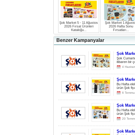
Şok Market 5 - 11 Ağustos
Şok Market 1 Ağust
2026 Fırsat Ürünleri
2026 Hafta Sonu
Kataloğu...
Fırsatları...
Benzer Kampanyalar
Şok Marke
Şok Cumarte
itibaren bir 
4 Hazira
Şok Marke
Bu Hafta ele
ürün Şok fiy
6 Temmu
Şok Marke
Bu Hafta ele
ürün Şok fiy
20 Temm
Şok Marke