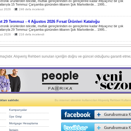
ktronik ürünlerden tekstile, mutfak gereçlerinden ev gereçlerine kadar ihtiyaçınız bir çok
atlarıyla 15 Temmuz Çarşamba gününden itibaren Şok Marketlerde... 1995...
uz 2026
246 defa incelendi
t 29 Temmuz - 4 Ağustos 2026 Fırsat Ürünleri Kataloğu
ktronik ürünlerden tekstile, mutfak gereçlerinden ev gereçlerine kadar ihtiyaçınız bir çok
atlarıyla 29 Temmuz Çarşamba gününden itibaren Şok Marketlerde... 1995...
uz 2026
216 defa incelendi
amaçlıdır. Alışveriş Rehberi sunulan içeriğin doğru ve güncel olduğunu garanti et
ları saklıdır.
Bu internet sitesinin kullanıcıları Alışveriş Rehberi Kullanıc
Kampanyalar
Üye Girişi
Mortgage Hesaplama
İletişim