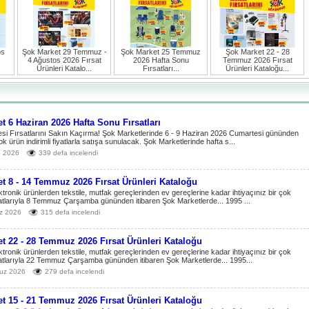
os
Şok Market 29 Temmuz -
Şok Market 25 Temmuz
Şok Market 22 - 28
4 Ağustos 2026 Fırsat
2026 Hafta Sonu
Temmuz 2026 Fırsat
Ürünleri Katalo...
Fırsatları...
Ürünleri Kataloğu...
t 6 Haziran 2026 Hafta Sonu Fırsatları
si Fırsatlarını Sakın Kaçırma! Şok Marketlerinde 6 - 9 Haziran 2026 Cumartesi gününden
çok ürün indirimli fiyatlarla satışa sunulacak. Şok Marketlerinde hafta s...
n 2026
339 defa incelendi
t 8 - 14 Temmuz 2026 Fırsat Ürünleri Kataloğu
ktronik ürünlerden tekstile, mutfak gereçlerinden ev gereçlerine kadar ihtiyaçınız bir çok
atlarıyla 8 Temmuz Çarşamba gününden itibaren Şok Marketlerde... 1995 ...
z 2026
315 defa incelendi
t 22 - 28 Temmuz 2026 Fırsat Ürünleri Kataloğu
ktronik ürünlerden tekstile, mutfak gereçlerinden ev gereçlerine kadar ihtiyaçınız bir çok
atlarıyla 22 Temmuz Çarşamba gününden itibaren Şok Marketlerde... 1995...
uz 2026
279 defa incelendi
t 15 - 21 Temmuz 2026 Fırsat Ürünleri Kataloğu