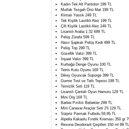
Kadın Tek Alt Pantolon 199 TL
Mutfak Tezgah Önü Mat 199 TL
Klimalı Yastık 249 TL
Tek Kişilik Lastikli Alez 199 TL
Çift Kişilik Lastikli Alez 249 TL
Lisanslı Araba 1:32 699 TL
Pelüş Zürafa 599 TL
Hasır Şapkalı Pelüş Kedi 499 TL
Pelüş Top 299 TL
Güzellik Valizi 399 TL
İnşaat Valizi 399 TL
Kurbağa Denge Oyunu 100 TL
Tetris Kutu Oyunu 169 TL
Dikey Oyuncak Süpürge 399 TL
Gurme Tost ve Tatlı Tepsisi 199 TL
Temizlik Seti 119 TL
Lisanslı Çantalı Oyun Hamuru 129 TL
Mini Org 169 TL
Barbie Pırıltılı Bebekler 299 TL
Mini Canavar Araçlar Seti 2'li 129 TL
Sürpriz Parmak Futbolu 59,95 TL
Alpella Kakaolu Fındık Kreması 350 gr 
Rexona Deodorant Çeşitleri 150 ml 99 T