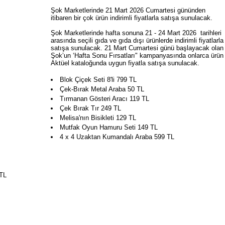
Şok Marketlerinde 21 Mart 2026 Cumartesi gününden
itibaren bir çok ürün indirimli fiyatlarla satışa sunulacak.
Şok Marketlerinde hafta sonuna 21 - 24 Mart 2026 tarihleri
arasında seçili gıda ve gıda dışı ürünlerde indirimli fiyatlarla
satışa sunulacak. 21 Mart Cumartesi günü başlayacak olan
Şok’un ‘Hafta Sonu Fırsatları" kampanyasında onlarca ürün
Aktüel kataloğunda uygun fiyatla satışa sunulacak.
Blok Çiçek Seti 8'li 799 TL
Çek-Bırak Metal Araba 50 TL
Tırmanan Gösteri Aracı 119 TL
Çek Bırak Tır 249 TL
Melisa'nın Bisikleti 129 TL
Mutfak Oyun Hamuru Seti 149 TL
4 x 4 Uzaktan Kumandalı Araba 599 TL
 TL