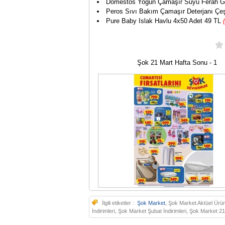
Domestos Yoğun Çamaşır Suyu Ferah G
Peros Sıvı Bakım Çamaşır Deterjanı Çeşi
Pure Baby Islak Havlu 4x50 Adet 49 TL
Şok 21 Mart Hafta Sonu - 1
İlgili etiketler :
Şok Market
, Şok Market Aktüel Ürün
İndirimleri, Şok Market Şubat İndirimleri, Şok Market 2